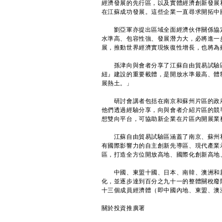
經濟發展的先行區，以及實體經濟創新發展
在江蘇成功發展。這些企業一直尋求開拓中
劉亞軍亦提出區域全面經濟伙伴關係協定（
水準高、包容性強、發展潛力大，必將進一
展，推動世界經濟實現恢復性增長，也將為
孫津向與會者分享了江蘇自由貿易試驗區
紐』建設的重要載體，是開放水準最高、體
展熱土。」
研討會講者包括在南京和蘇州片區的政府
他們透過經驗分享，向與會者介紹片區的競
想雙向平台，可協助新企業在片區內開展業
江蘇自由貿易試驗區涵蓋了南京、蘇州和
有國際影響力的自主創新先導區、現代產業
區，打造全方位開放高地、國際化創新高地
中國、東盟十國、日本、南韓、澳洲和新
化，並逐步達到百分之九十一的整體關稅廢
十三個成員經濟體（即中國內地、東盟、澳
關於投資推廣署