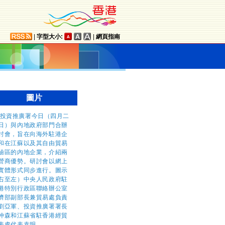
|
字型大小:
|
網頁指南
圖片