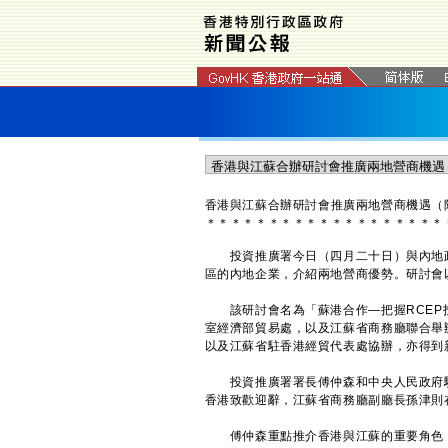
香港與江
蘇
合
辦研討會
推
廣
兩地營商機遇（
＊
＊
＊
＊
＊
＊
＊
＊
＊
＊
＊
＊
＊
＊
＊
＊
＊
＊
＊
投資推廣署今日（四月二十日）與內地政
區的內地企業，介紹兩地營商優勢。研討會
該研討會名為「蘇港合作—把握RCEP
室經濟部貿易處，以及江蘇省商務廳聯合舉
以及江蘇省駐香港經貿代表處協辦，亦得到
投資推廣署署長傅仲森和中央人民政府駐
香港致歡迎辭，江蘇省商務廳副廳長孫津則
傅仲森重點推介香港與江蘇的重要角色，