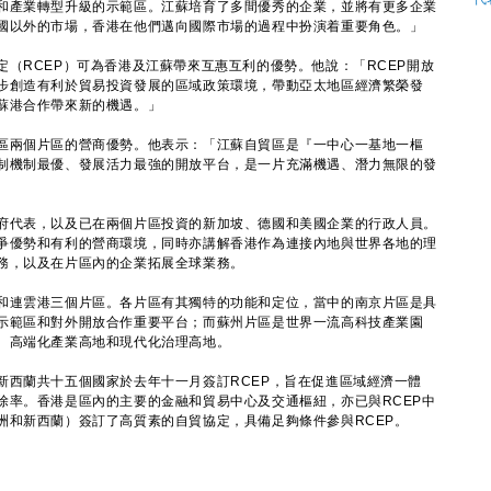
和產業轉型升級的示範區。江蘇培育了多間優秀的企業，並將有更多企業
國以外的市場，香港在他們邁向國際市場的過程中扮演着重要角色。」
RCEP）可為香港及江蘇帶來互惠互利的優勢。他說：「RCEP開放
步創造有利於貿易投資發展的區域政策環境，帶動亞太地區經濟繁榮發
蘇港合作帶來新的機遇。」
兩個片區的營商優勢。他表示：「江蘇自貿區是『一中心一基地一樞
制機制最優、發展活力最強的開放平台，是一片充滿機遇、潛力無限的發
代表，以及已在兩個片區投資的新加坡、德國和美國企業的行政人員。
爭優勢和有利的營商環境，同時亦講解香港作為連接內地與世界各地的理
務，以及在片區內的企業拓展全球業務。
連雲港三個片區。各片區有其獨特的功能和定位，當中的南京片區是具
示範區和對外開放合作重要平台；而蘇州片區是世界一流高科技產業園
、高端化產業高地和現代化治理高地。
西蘭共十五個國家於去年十一月簽訂RCEP，旨在促進區域經濟一體
除率。香港是區內的主要的金融和貿易中心及交通樞紐，亦已與RCEP中
洲和新西蘭）簽訂了高質素的自貿協定，具備足夠條件參與RCEP。