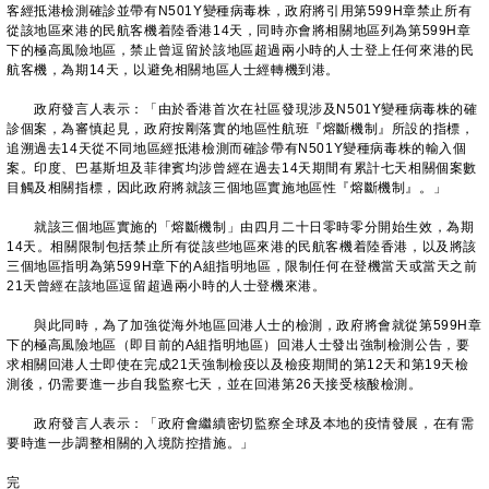
客經抵港檢測確診並帶有N501Y變種病毒株，政府將引用第599H章禁止所有
從該地區來港的民航客機着陸香港14天，同時亦會將相關地區列為第599H章
下的極高風險地區，禁止曾逗留於該地區超過兩小時的人士登上任何來港的民
航客機，為期14天，以避免相關地區人士經轉機到港。
政府發言人表示：「由於香港首次在社區發現涉及N501Y變種病毒株的確
診個案，為審慎起見，政府按剛落實的地區性航班『熔斷機制』所設的指標，
追溯過去14天從不同地區經抵港檢測而確診帶有N501Y變種病毒株的輸入個
案。印度、巴基斯坦及菲律賓均涉曾經在過去14天期間有累計七天相關個案數
目觸及相關指標，因此政府將就該三個地區實施地區性『熔斷機制』。」
就該三個地區實施的「熔斷機制」由四月二十日零時零分開始生效，為期
14天。相關限制包括禁止所有從該些地區來港的民航客機着陸香港，以及將該
三個地區指明為第599H章下的A組指明地區，限制任何在登機當天或當天之前
21天曾經在該地區逗留超過兩小時的人士登機來港。
與此同時，為了加強從海外地區回港人士的檢測，政府將會就從第599H章
下的極高風險地區（即目前的A組指明地區）回港人士發出強制檢測公告，要
求相關回港人士即使在完成21天強制檢疫以及檢疫期間的第12天和第19天檢
測後，仍需要進一步自我監察七天，並在回港第26天接受核酸檢測。
政府發言人表示：「政府會繼續密切監察全球及本地的疫情發展，在有需
要時進一步調整相關的入境防控措施。」
完