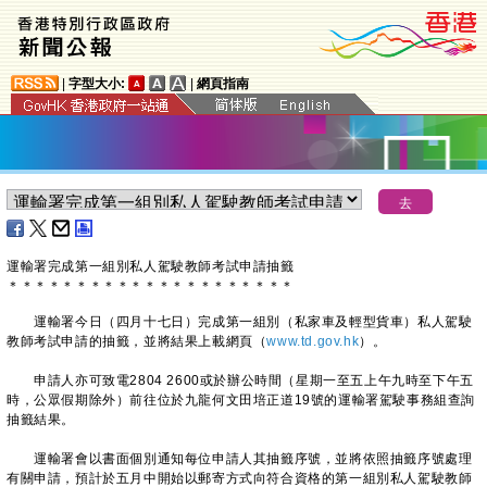
|
字型大小:
|
網頁指南
運輸署完成第一組別私人駕駛教師考試申請抽籤
＊
＊
＊
＊
＊
＊
＊
＊
＊
＊
＊
＊
＊
＊
＊
＊
＊
＊
＊
＊
＊
運輸署今日（四月十七日）完成第一組別（私家車及輕型貨車）私人駕駛
教師考試申請的抽籤，並將結果上載網頁（
www.td.gov.hk
）。
申請人亦可致電2804 2600或於辦公時間（星期一至五上午九時至下午五
時，公眾假期除外）前往位於九龍何文田培正道19號的運輸署駕駛事務組查詢
抽籤結果。
運輸署會以書面個別通知每位申請人其抽籤序號，並將依照抽籤序號處理
有關申請，預計於五月中開始以郵寄方式向符合資格的第一組別私人駕駛教師