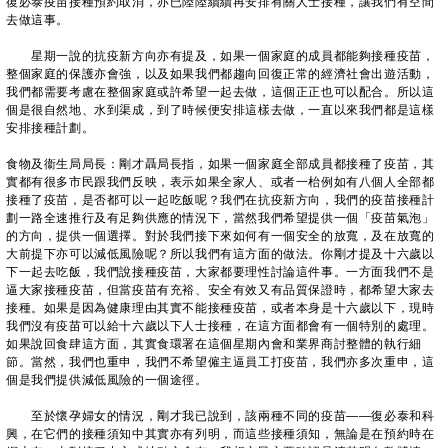
復必泰疫苗接種預約取消，亦已陸陸續續再安排有關人士接種，讓我們有空間
去做這事。
星期一說的抗疫新方向亦有提及，如果一個家庭的成員都能夠接種疫苗，
整個家庭的保護亦會強，以及如果我們都趨向回復正常的經濟社會出遊活動，
我們都需要考慮在整個家庭或許希望一起去做，這個正正也可以配合。所以這
個是很自然地、水到渠成，到了時候便安排這樣去做，一直以來我們都是這樣
安排接種計劃。
食物及衞生局局長：剛才聶局長指，如果一個家庭全部成員都接種了疫苗，其
實都有很多市民跟我們反映，表示如果全家人、或者一枱例如有八個人全部都
接種了疫苗，是否都可以一起吃飯呢？我們在抗疫新方向，我們的疫苗接種計
劃一路全速推行及有足夠供應的情況下，當然我們希望提供一個「疫苗氣泡」
的方向，提供一個選擇。對於我們接下來如何有一個安全的放寬，及在放寬的
大前提下亦可以減低風險呢？所以我們有這方面的做法。你剛才提及十六歲以
下一起去吃飯，我們說接種疫苗，大家都要理性討論這件事。一方面我們不是
逼大家接種疫苗，但當疫苗有充裕、安全有效又有品質保證時，都希望大家去
接種。如果是因為健康理由其實不能接種疫苗，或者本身是十六歲以下，現時
我們沒有疫苗可以給十六歲以下人士接種，在這方面都會有一個特別的處理。
如果說回食肆這方面，其實食環署在這個星期內會和業界商討整體的執行細
節。當然，我們也重申，我們不希望僱主逼員工打疫苗，我們亦多次重申，這
個是我們提供減低風險的一個途徑。
至於懷孕婦女的情況，剛才我已說到，該兩種不同的疫苗——復必泰和科
興，在它們的接種須知中其實亦有列明，而這些接種須知，無論是在預約時在