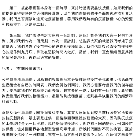
第二，復必泰疫苗本身有一個時限，來貨時是需要盡快接種，如果我們的
前提是希望盡快建立這個防疫屏障，以至我們盡快有條件全面恢復經濟社會活
動，我們是否應該加速來做疫苗接種，善用我們現時有的疫苗接種中心的資源
和接種能力，這是第二點。
第三點，我們希望告訴大家有一個計劃，這個計劃是我們大家一起努力達
到，所以我們作為一個策劃、作為一個計劃，想告訴大家的就是我們考慮了疫
苗供應，我們考慮了疫苗中心的運作和接種情況，我們估計復必泰疫苗接種中
心的運作到九月底，爭取在這段時間內做好。當然，我們一直會繼續留意具體
的情況是怎樣，再作出適當的安排。
記者：（有關疫苗來港）
公務員事務局局長：因為我們與供應商本身安排這些疫苗分批來港，供應商在
生產後會有自己的時間表，我們會與他們商討。我們亦需要考慮我們的儲存能
力，要考慮我們的接種能力而去做。最重要的一點，我們有一個計劃，希望能
夠盡量用好我們的接種能力，盡量能夠接種疫苗，達到盡早恢復我們的經濟和
社會活動。
食物及衞生局局長：關於派發樣本瓶。其實大家留意到較早前行政長官所發表
的抗疫新路向，最主要是提供一個路線圖和整體的藍圖給大家，因為防疫抗疫
的工作現時是另一個里程。現時疫情慢慢緩和，但亦有不同的變化，例如疫苗
的供應，但外圍世界各地新型變種病毒肆虐，所以我們面對不同的挑戰。至於
香港防疫抗疫了一段時間，亦有一個新方向可以提供予大家。而這個方向最主