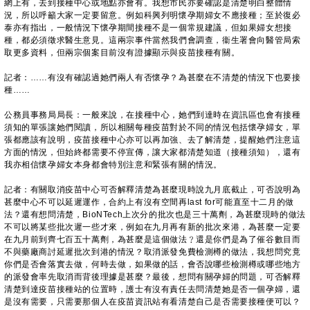
網上有，去到接種中心或地點亦會有。我想市民亦要確認是清楚明白整體情
況，所以呼籲大家一定要留意。例如科興列明懷孕期婦女不應接種；至於復必
泰亦有指出，一般情況下懷孕期間接種不是一個常規建議，但如果婦女想接
種，都必須徵求醫生意見。這兩宗事件當然我們會調查，衞生署會向醫管局索
取更多資料，但兩宗個案目前沒有證據顯示與疫苗接種有關。
記者：……有沒有確認過她們兩人有否懷孕？為甚麼在不清楚的情況下也要接
種……
公務員事務局局長：一般來說，在接種中心，她們到達時在資訊區也會有接種
須知的單張讓她們閱讀，所以相關每種疫苗對於不同的情況包括懷孕婦女，單
張都應該有說明，疫苗接種中心亦可以再加強、去了解清楚，提醒她們注意這
方面的情況，但始終都需要不停宣傳，讓大家都清楚知道（接種須知），還有
我亦相信懷孕婦女本身都會特別注意和緊張有關的情況。
記者：有關取消疫苗中心可否解釋清楚為甚麼現時說九月底截止，可否說明為
甚麼中心不可以延遲運作，合約上有沒有空間再last for可能直至十二月的做
法？還有想問清楚，BioNTech上次分的批次也是三十萬劑，為甚麼現時的做法
不可以將某些批次遲一些才來，例如在九月再有新的批次來港，為甚麼一定要
在九月前到齊七百五十萬劑，為甚麼是這個做法﹖還是你們是為了催谷數目而
不與藥廠商討延遲批次到港的情況？取消派發免費檢測樽的做法，我想問究竟
你們是否會落實去做，何時去做，如果做的話，會否說哪些檢測樽或哪些地方
的派發會率先取消而背後理據是甚麼？最後，想問有關孕婦的問題，可否解釋
清楚到達疫苗接種站的位置時，護士有沒有責任去問清楚她是否一個孕婦，還
是沒有需要，只需要那個人在疫苗資訊站有看清楚自己是否需要接種便可以？