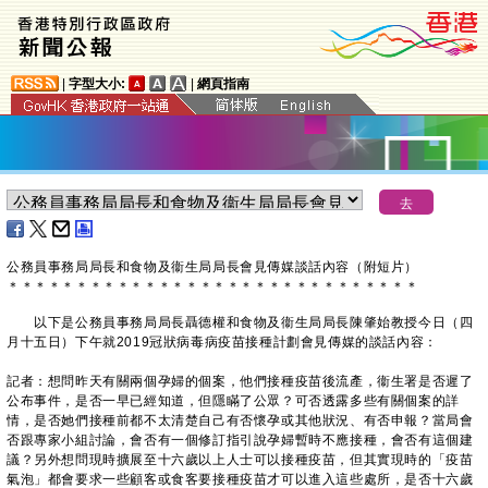
|
字型大小:
|
網頁指南
公務員事務局局長和食物及衞生局局長會見傳媒談話內容（附短片）
＊
＊
＊
＊
＊
＊
＊
＊
＊
＊
＊
＊
＊
＊
＊
＊
＊
＊
＊
＊
＊
＊
＊
＊
＊
＊
＊
＊
＊
＊
以下是公務員事務局局長聶德權和食物及衞生局局長陳肇始教授今日（四
月十五日）下午就2019冠狀病毒病疫苗接種計劃會見傳媒的談話內容：
記者：想問昨天有關兩個孕婦的個案，他們接種疫苗後流產，衞生署是否遲了
公布事件，是否一早已經知道，但隱瞞了公眾？可否透露多些有關個案的詳
情，是否她們接種前都不太清楚自己有否懷孕或其他狀況、有否申報？當局會
否跟專家小組討論，會否有一個修訂指引說孕婦暫時不應接種，會否有這個建
議？另外想問現時擴展至十六歲以上人士可以接種疫苗，但其實現時的「疫苗
氣泡」都會要求一些顧客或食客要接種疫苗才可以進入這些處所，是否十六歲