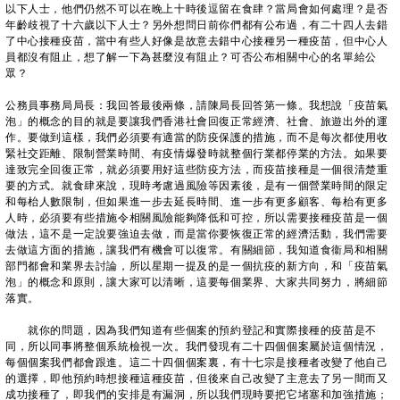
以下人士，他們仍然不可以在晚上十時後逗留在食肆？當局會如何處理？是否
年齡歧視了十六歲以下人士？另外想問日前你們都有公布過，有二十四人去錯
了中心接種疫苗，當中有些人好像是故意去錯中心接種另一種疫苗，但中心人
員都沒有阻止，想了解一下為甚麼沒有阻止？可否公布相關中心的名單給公
眾？
公務員事務局局長：我回答最後兩條，請陳局長回答第一條。我想說「疫苗氣
泡」的概念的目的就是要讓我們香港社會回復正常經濟、社會、旅遊出外的運
作。要做到這樣，我們必須要有適當的防疫保護的措施，而不是每次都使用收
緊社交距離、限制營業時間、有疫情爆發時就整個行業都停業的方法。如果要
達致完全回復正常，就必須要用好這些防疫方法，而疫苗接種是一個很清楚重
要的方式。就食肆來說，現時考慮過風險等因素後，是有一個營業時間的限定
和每枱人數限制，但如果進一步去延長時間、進一步有更多顧客、每枱有更多
人時，必須要有些措施令相關風險能夠降低和可控，所以需要接種疫苗是一個
做法，這不是一定說要強迫去做，而是當你要恢復正常的經濟活動，我們需要
去做這方面的措施，讓我們有機會可以復常。有關細節，我知道食衞局和相關
部門都會和業界去討論，所以星期一提及的是一個抗疫的新方向，和「疫苗氣
泡」的概念和原則，讓大家可以清晰，這要每個業界、大家共同努力，將細節
落實。
就你的問題，因為我們知道有些個案的預約登記和實際接種的疫苗是不
同，所以同事將整個系統檢視一次。我們發現有二十四個個案屬於這個情況，
每個個案我們都會跟進。這二十四個個案裏，有十七宗是接種者改變了他自己
的選擇，即他預約時想接種這種疫苗，但後來自己改變了主意去了另一間而又
成功接種了，即我們的安排是有漏洞，所以我們現時要把它堵塞和加強措施；