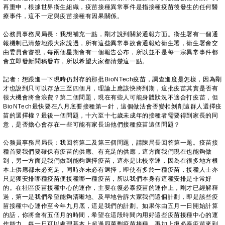
再重申，根據世界衞生組織，疫苗接種異常事件是指接種疫苗後發生的任何醫
療事件，這不一定與疫苗接種有因果關係。
公務員事務局局長：我想補充一點，剛才說到關於通報方面。衞生署有一個通
報機制已清楚地跟大家說過，所有這些異常事故會通報給衞生署，衞生署會交
由委員會審視，每兩個星期會有一個報告公布，所以並不是每一宗異常事件都
會立即發新聞稿發布，所以希望大家都清楚這一點。
記者：想跟進一下現時仍封存的那批BioNTech疫苗，調查進度是怎樣，因為剛
才也說到只可以存放三至四個月，理論上應該快將到期，這批疫苗其實是否有
很大機會將會浪費？第二個問題，現在有些人可能身體狀況不適合打疫苗，但
BioNTech最快要在八月底要接種第一針，這個做法會否變相剝削這群人選擇疫
苗的選擇權？最後一個問題，十六至十七歲未成年的接種者需要得到家長的同
意，是否擔心會存在一些可能有家長迫他們接種疫苗這個問題？
公務員事務局局長：我回答第二及第三個問題，請陳局長回答第一題。疫苗接
種首要我們要確保有疫苗的供應、有充足的供應，這方面我們現在也能夠做
到，另一方面是我們做到能夠選擇疫苗，這亦是比較幸運，因為在很多地方根
本上供應都未必充足，同時亦未必有選擇，即使有多於一種疫苗，接種人士亦
只是獲安排哪種疫苗便接種哪一種疫苗，所以我們本身有這種安排是非常好
的。在社區疫苗接種中心的運作，主要在復必泰疫苗的運作上，剛才已經解釋
過，第一是我們希望能夠清晰地、及早地告訴大家我們這個計劃，即是該些疫
苗接種中心運作至今年九月底，這是我們的計劃。如果你由五月一日開始計算
的話，你將會有五個月的時間，希望在這段時間內用好這些疫苗接種中心的運
作能力，每一日可以處理基本上超過四萬劑疫苗接種，再加上復必泰疫苗來到