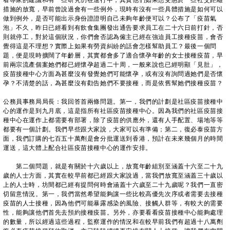
看專家的建議和有一些研究仍在進行中，其實他們如果想受惠於一些社交距離
措施的放寬，早前曾說過會有一些例外，現時有沒有一些具體措施是如何可以
做到例外，是否可能出示身份證證明自己未夠年齡便可以？公布了「疫苗氣
泡」不久，昨日已經看到有飲食集團發出通告要求員工在二十六日前打針，否
則就停工，對於這個狀況，你們會否認為僱主已經在強迫員工接種疫苗，會否
覺得這是不理想？實際上如果有勞資糾紛的話會怎樣幫助員工？最後一個問
題，便是現時擴闊了年齡層，其實都會多了適合懷孕年齡的女士接種疫苗，早
前兩宗流產個案她們都已經懷孕超過二十周，一般來說也已經明顯「見肚」，
疫苗接種中心方面為甚麼沒有發覺她們可能懷孕，或有沒有詢問過她們是否懷
孕？不清楚的話，為甚麼沒有勸告她們不要接種，而是依舊幫她們接種疫苗？
公務員事務局局長：我回答首兩條問題。第一，我們的計劃是社區疫苗接種中
心的運作是到九月底，這是指所有社區疫苗接種中心。因為我們的社區疫苗接
種中心在運作上都需要有部署，除了疫苗的供應外，還有人手配置、場地等等
都要有一個計劃。我們早些跟大家說，大家可以有準備；第二，復必泰疫苗方
面，我們訂購的七百五十萬劑是會分批運送到香港，預計在未來幾個月的時間
運送，這大體上配合社區疫苗接種中心的運作安排。
第二個問題，就是有關於十六歲以上，放寬年齡組別至涵蓋十六至二十九
歲的人士方面，其實在較早前都已經跟大家說過，當我們放寬至涵蓋三十歲以
上的人士時，坊間都已經有提問何時會涵蓋十六歲至二十九歲呢？我們一直密
切留意情況。第一，我們當然希望能夠讓一些比較高優先次序或者需要去接種
疫苗的人士接種，因為他們可能暴露感染的風險、接觸人群等，有較大的需要
性，能夠讓他們首先去預約接種疫苗。另外，亦要看看疫苗接種中心能夠處理
的數量，所以經過這些過程，監察運作的情況和在較早前我們有超過十八萬劑