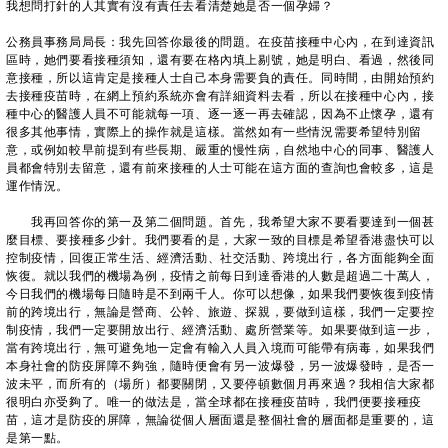
我想問打針的人其實有沒有責任去看清楚她是否一個孕婦？
公務員事務局局長：我先回答你最後的問題。在疫苗接種中心內，在到達資訊
區時，她們要看接種須知，還有要在格內填上剔號，她是明白、看過，然後同
意接種，所以這肯定是接種人士自己本身需要負的責任。同時間，由開始預約
去接種疫苗時，在網上預約系統亦會有詳細資料去看，所以在接種中心內，接
種中心的醫護人員不可能就每一項、逐一逐一再去確認，因為不止懷孕，還有
很多其他事情，實際上的操作就是這樣。當然如有一些情況需要希望特別留
意，或例如較早前提到有些長期、嚴重的慢性病，自然地中心的同事、醫護人
員都會特別去留意，還有前來接種的人士可能在這方面的查詢也會較多，這是
運作情況。
我再回答你的第一及第二個問題。首先，我希望大家不要看要達到一個甚
麼目標、要接種多少針。我們要看的是，大家一致的目標是希望香港盡快可以
控制疫情，回復正常生活、經濟活動、社交活動、跨境出行，各方面能夠全面
恢復。就以我們的機場為例，疫情之前每日到達香港的人數是超過二十萬人，
今日我們的機場每日隨時是不到兩千人。你可以想像，如果我們要恢復到疫情
前的跨境出行，無論是營商、公幹、旅遊、探親，要做到這樣，我們一定要控
制疫情，我們一定要開放出行、經濟活動、處所營業等。如果要做到這一步，
當有跨境出行，無可避免地一定會有輸入人員入境而可能帶有病毒，如果我們
本身社會的防疫屏障不夠強，隨時便會有另一波爆發，另一波爆發時，是否一
波未平，而所有的（場所）都要關閉，又要停頓數個月再來過？我相信大家都
很明白亦受夠了。唯一的做法是，當全球都在接種疫苗時，我們便要接種疫
苗，這才是防疫的屏障，無論從個人層面還是整個社會的層面都是重要的，這
是第一點。