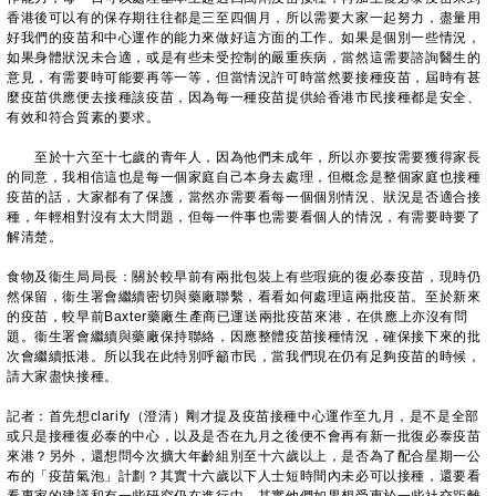
香港後可以有的保存期往往都是三至四個月，所以需要大家一起努力，盡量用
好我們的疫苗和中心運作的能力來做好這方面的工作。如果是個別一些情況，
如果身體狀況未合適，或是有些未受控制的嚴重疾病，當然這需要諮詢醫生的
意見，有需要時可能要再等一等，但當情況許可時當然要接種疫苗，屆時有甚
麼疫苗供應便去接種該疫苗，因為每一種疫苗提供給香港市民接種都是安全、
有效和符合質素的要求。
至於十六至十七歲的青年人，因為他們未成年，所以亦要按需要獲得家長
的同意，我相信這也是每一個家庭自己本身去處理，但概念是整個家庭也接種
疫苗的話，大家都有了保護，當然亦需要看每一個個別情況、狀況是否適合接
種，年輕相對沒有太大問題，但每一件事也需要看個人的情況，有需要時要了
解清楚。
食物及衞生局局長：關於較早前有兩批包裝上有些瑕疵的復必泰疫苗，現時仍
然保留，衞生署會繼續密切與藥廠聯繫，看看如何處理這兩批疫苗。至於新來
的疫苗，較早前Baxter藥廠生產商已運送兩批疫苗來港，在供應上亦沒有問
題。衞生署會繼續與藥廠保持聯絡，因應整體疫苗接種情況，確保接下來的批
次會繼續抵港。所以我在此特別呼籲市民，當我們現在仍有足夠疫苗的時候，
請大家盡快接種。
記者：首先想clarify（澄清）剛才提及疫苗接種中心運作至九月，是不是全部
或只是接種復必泰的中心，以及是否在九月之後便不會再有新一批復必泰疫苗
來港？另外，還想問今次擴大年齡組別至十六歲以上，是否為了配合星期一公
布的「疫苗氣泡」計劃？其實十六歲以下人士短時間內未必可以接種，還要看