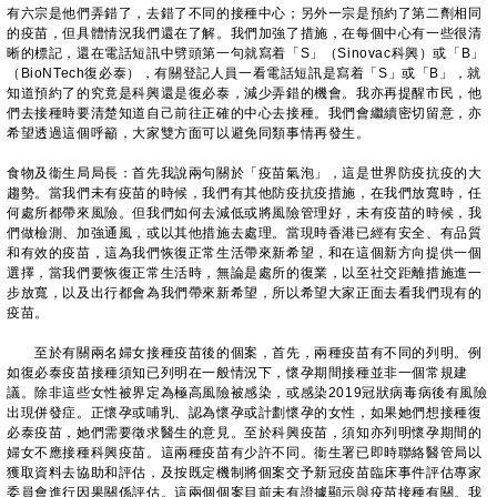
有六宗是他們弄錯了，去錯了不同的接種中心；另外一宗是預約了第二劑相同
的疫苗，但具體情況我們還在了解。我們加強了措施，在每個中心有一些很清
晰的標記，還在電話短訊中劈頭第一句就寫着「S」（Sinovac科興）或「B」
（BioNTech復必泰），有關登記人員一看電話短訊是寫着「S」或「B」，就
知道預約了的究竟是科興還是復必泰，減少弄錯的機會。我亦再提醒市民，他
們去接種時要清楚知道自己前往正確的中心去接種。我們會繼續密切留意，亦
希望透過這個呼籲，大家雙方面可以避免同類事情再發生。
食物及衞生局局長：首先我說兩句關於「疫苗氣泡」，這是世界防疫抗疫的大
趨勢。當我們未有疫苗的時候，我們有其他防疫抗疫措施，在我們放寬時，任
何處所都帶來風險。但我們如何去減低或將風險管理好，未有疫苗的時候，我
們做檢測、加強通風，或以其他措施去處理。當現時香港已經有安全、有品質
和有效的疫苗，這為我們恢復正常生活帶來新希望，和在這個新方向提供一個
選擇，當我們要恢復正常生活時，無論是處所的復業，以至社交距離措施進一
步放寬，以及出行都會為我們帶來新希望，所以希望大家正面去看我們現有的
疫苗。
至於有關兩名婦女接種疫苗後的個案，首先，兩種疫苗有不同的列明。例
如復必泰疫苗接種須知已列明在一般情況下，懷孕期間接種並非一個常規建
議。除非這些女性被界定為極高風險被感染，或感染2019冠狀病毒病後有風險
出現併發症。正懷孕或哺乳、認為懷孕或計劃懷孕的女性，如果她們想接種復
必泰疫苗，她們需要徵求醫生的意見。至於科興疫苗，須知亦列明懷孕期間的
婦女不應接種科興疫苗。這兩種疫苗有少許不同。衞生署已即時聯絡醫管局以
獲取資料去協助和評估，及按既定機制將個案交予新冠疫苗臨床事件評估專家
委員會進行因果關係評估。這兩個個案目前未有證據顯示與疫苗接種有關。我