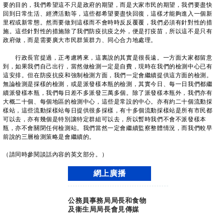
要的目的，我們希望這不只是政府的期望，而是大家市民的期望，我們要盡快
回到日常生活、經濟活動等，這些都希望要盡快回復，這樣才能夠進入一個新
里程或新常態。然而要做到這樣而不會時時反反覆覆，我們必須有針對性的措
施。這些針對性的措施除了我們防疫抗疫之外，便是打疫苗，所以這不是只有
政府做，而是需要廣大市民群策群力、同心合力地處理。
行政長官提過，正考慮將來，這裏說的其實是很長遠。一方面大家都留意
到，如果我們自己出行，當然做檢測一定是自費，現時在我們的檢測中心已有
這安排。但在防疫抗疫和強制檢測方面，我們一定會繼續提供這方面的檢測。
無論檢測是採樣的檢測，或是派發樣本瓶的檢測，其實今日、每一日我們都繼
續派發樣本瓶，我們每日差不多派發三萬多個。除了派發樣本瓶外，我們亦有
大概二十個、每個地區的檢測中心，這些是常設的中心。亦有約二十個流動採
樣站，這些流動採樣站每日提供很多採樣，有十多個流動採樣站是所有市民都
可以去，亦有幾個是特別讓特定群組可以去，所以暫時我們不會不派發樣本
瓶，亦不會關閉任何檢測站。我們當然一定會繼續監察整體情況，而我們較早
前說的三層檢測策略是會繼續的。
（請同時參閱談話內容的英文部分。）
網上廣播
公務員事務局局長和食物
及衞生局局長會見傳媒