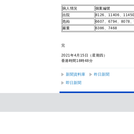
病人情況
個案編號
出院
8126、11406、1145
危殆
6607、6794、8078、
嚴重
6386、7468
完
2021年4月15日（星期四）
香港時間18時48分
新聞資料庫
昨日新聞
即日新聞