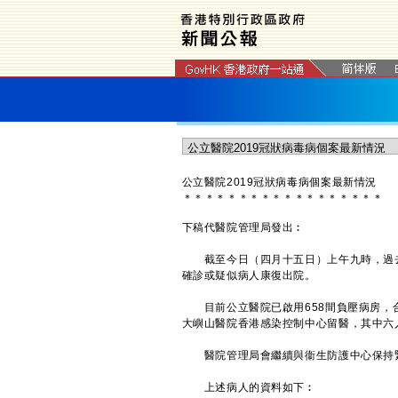
公立醫院2019冠狀病毒病個案最新情況
＊
＊
＊
＊
＊
＊
＊
＊
＊
＊
＊
＊
＊
＊
＊
＊
＊
＊
下稿代醫院管理局發出︰
截至今日（四月十五日）上午九時，過去24
確診或疑似病人康復出院。
目前公立醫院已啟用658間負壓病房，合共
大嶼山醫院香港感染控制中心留醫，其中六
醫院管理局會繼續與衞生防護中心保持緊
上述病人的資料如下︰