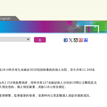
小時共有九名確診2019冠狀病毒病的病人出院，至今共有11 246名
1 214張負壓病床，現時共有127名確診病人分別於19間公立醫院及北
人情況危殆，兩人情況嚴重，其餘119人情況穩定。
密聯繫，監察最新的發展，並適時向公眾及醫護人員提供最新資訊。