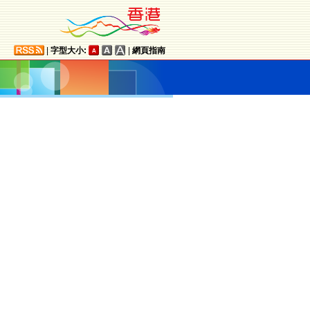
|
字型大小:
|
網頁指南