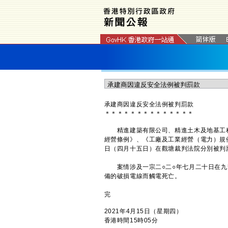
承建商因違反安全法例被判罰款
＊
＊
＊
＊
＊
＊
＊
＊
＊
＊
＊
＊
＊
＊
精進建築有限公司、精進土木及地基工程
經營條例》、《工廠及工業經營（電力）規
日（四月十五日）在觀塘裁判法院分別被判
案情涉及一宗二○二○年七月二十日在九
備的破損電線而觸電死亡。
完
2021年4月15日（星期四）
香港時間15時05分