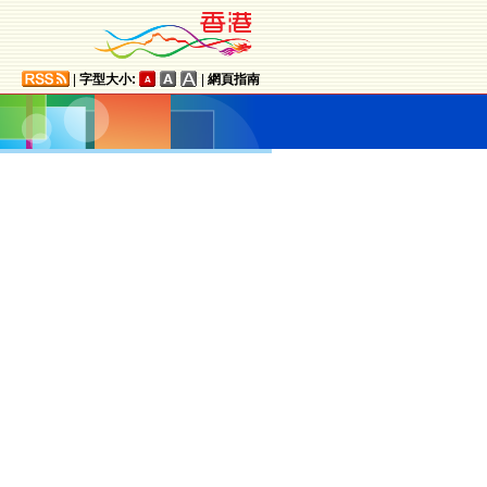
|
字型大小:
|
網頁指南