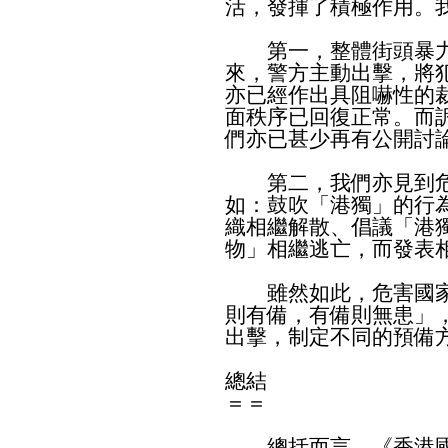
活，發揮了積極作用。
第一，整體街頭暴力
來，警方主動出擊，將
亦已經作出具阻嚇性的
面秩序已回復正常。而
們亦已甚少再有公開討
第二，我們亦見到危
如：鼓吹「港獨」的行
織相繼解散、倡議「港
物」相繼逃亡，而發表
雖然如此，危害國家
則有備，有備則無患」
出擊，制定不同的預備
總結
＝＝
總括而言，《香港國