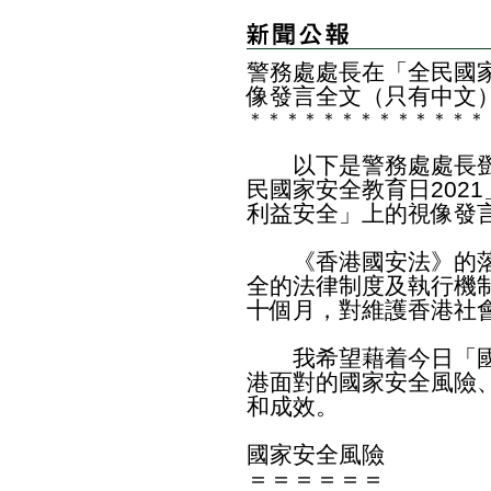
警務處處長在「全民國家
像發言全文（只有中文
＊
＊
＊
＊
＊
＊
＊
＊
＊
＊
＊
＊
＊
以下是警務處處長鄧
民國家安全教育日202
利益安全」上的視像發
《香港國安法》的落
全的法律制度及執行機
十個月，對維護香港社
我希望藉着今日「國
港面對的國家安全風險
和成效。
國家安全風險
＝＝＝＝＝＝