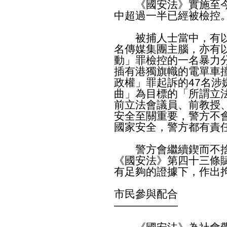
《國安法》實施至今，
中超過一半已經被檢控
被捕人士當中，有以
名傳媒集團主腦，亦有
動」罪檢控的一名暴力
插有港獨旗幟的電單車
政權」罪起訴的47名
曲」為目標的「所謂立
前立法會議員、前教授
安全至關重要，警方不
國家安全，警方都有責
警方會繼續鍥而不捨
《國安法》第四十三條
有足夠的證據下，作出
市民參與配合
——————