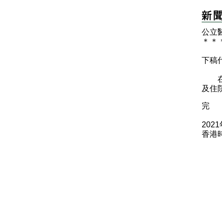
公立
＊
＊
下稿
在服
及住
完
202
香港時