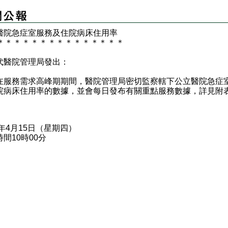
醫院急症室服務及住院病床住用率
＊
＊
＊
＊
＊
＊
＊
＊
＊
＊
＊
＊
＊
＊
＊
代醫院管理局發出：
務需求高峰期期間，醫院管理局密切監察轄下公立醫院急症
院病床住用率的數據，並會每日發布有關重點服務數據，詳見附
1年4月15日（星期四）
間10時00分