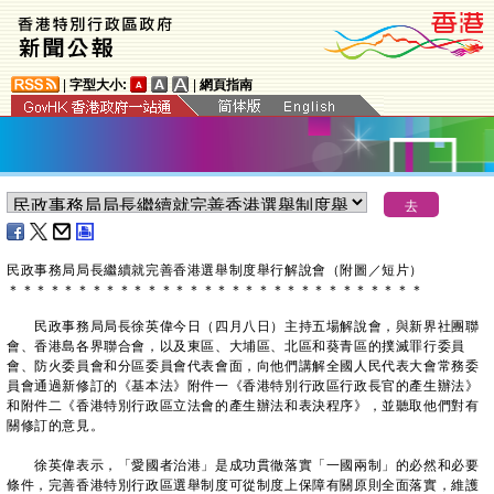
|
字型大小:
|
網頁指南
民政事務局局長繼續就完善香港選舉制度舉行解說會（附圖
／短片
）
＊
＊
＊
＊
＊
＊
＊
＊
＊
＊
＊
＊
＊
＊
＊
＊
＊
＊
＊
＊
＊
＊
＊
＊
＊
＊
＊
＊
＊
＊
民政事務局局長徐英偉今日（四月八日）主持五場解說會，與新界社團聯
會、香港島各界聯合會，以及東區、大埔區、北區和葵青區的撲滅罪行委員
會、防火委員會和分區委員會代表會面，向他們講解全國人民代表大會常務委
員會通過新修訂的《基本法》附件一《香港特別行政區行政長官的產生辦法》
和附件二《香港特別行政區立法會的產生辦法和表決程序》，並聽取他們對有
關修訂的意見。
徐英偉表示，「愛國者治港」是成功貫徹落實「一國兩制」的必然和必要
條件，完善香港特別行政區選舉制度可從制度上保障有關原則全面落實，維護