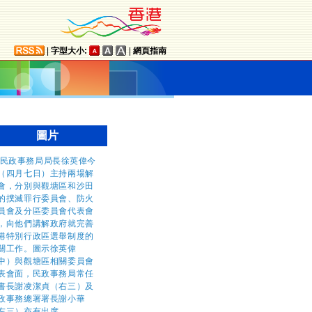
|
字型大小:
|
網頁指南
圖片