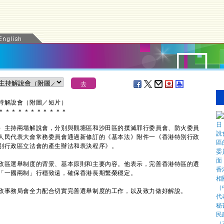
持解說會（附圖
／短片）
＊
＊
＊
＊
＊
＊
＊
＊
＊
＊
＊
主持兩場解說會，分別與觀塘區和沙田區的撲滅罪行委員會、防火委員
人民代表大會常務委員會通過新修訂的《基本法》附件一《香港特別行政
別行政區立法會的產生辦法和表決程序》。
區選舉制度的背景、基本原則和主要內容。他表示，完善香港特區的選
「一國兩制」行穩致遠，確保香港長期繁榮穩定。
事務局會全力配合切實完善選舉制度的工作，以及致力做好解說。