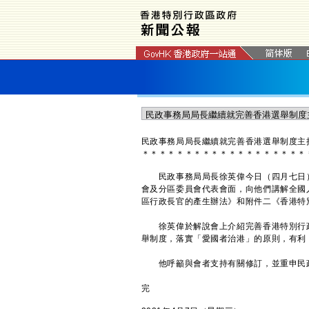
民政事務局局長繼續就完善香港選舉制度主
＊
＊
＊
＊
＊
＊
＊
＊
＊
＊
＊
＊
＊
＊
＊
＊
＊
＊
＊
民政事務局局長徐英偉今日（四月七日）
會及分區委員會代表會面，向他們講解全國
區行政長官的產生辦法》和附件二《香港特
徐英偉於解說會上介紹完善香港特別行政
舉制度，落實「愛國者治港」的原則，有利
他呼籲與會者支持有關修訂，並重申民政
完