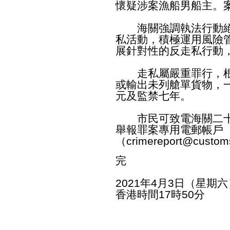
懷疑涉案漁船男船主。
海關強調執法行動絕
私活動，積極運用風險
展針對性的反走私行動
走私屬嚴重罪行，根
或輸出未列艙單貨物，
元及監禁七年。
市民可致電海關二十四小
舉報罪案專用電郵帳戶
（
crimereport@custom
完
2021年4月3日（星期六
香港時間17時50分