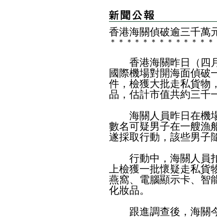
香港海關偵破逾三千萬
＊
＊
＊
＊
＊
＊
＊
＊
＊
＊
＊
＊
＊
​香港海關昨日（四月
國際機場對開海面偵破
件，檢獲大批走私貨物
品，估計市值共約三千
海關人員昨日在機場
數名可疑男子在一艘漁
遂採取行動，該些男子
行動中，海關人員扣
上檢獲一批懷疑走私貨
燕窩、電腦顯示卡、智
化妝品。
跟進調查後，海關今