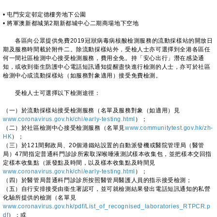
• 屯門安定邨定德樓旁地下公園
• 將軍澳新都城第2期新都城中心二期商場地下空地
各區向公眾提供免費2019冠狀病毒病核酸檢測服務的流動採樣站的開放日
期及服務時間載於附件二。除流動採樣站外，受檢人士亦可選擇到全港各區任
何一間社區檢測中心接受檢測服務，費用全免。持「安心出行」潛在感染通
知，或收到衞生防護中心電話短訊通知提醒盡快進行檢測的人士，亦可於社區
檢測中心或流動採樣站（如服務對象適用）接受免費檢測。
受檢人士可選擇以下檢測途徑：
（一）於流動採樣站接受檢測服務（名單及服務對象（如適用）見
www.coronavirus.gov.hk/chi/early-testing.html
）；
（二）於社區檢測中心接受檢測服務（名單見
www.communitytest.gov.hk/zh-
HK
）；
（三）於121間郵政局、20個港鐵站設置的自動派發機或醫院管理局（醫管
局）47間指定普通科門診診所索取深喉唾液測試樣本收集包，並把樣本交回指
定樣本收集點（派發點及時間，以及樣本收集點及時間見
www.coronavirus.gov.hk/chi/early-testing.html
）；
（四）於醫管局普通科門診診所按照醫管局醫護人員的指示接受檢測；
（五）自行安排接受由衞生署認可，並可就檢測結果發出電話短訊通知的私營
化驗所提供的檢測（名單見
www.coronavirus.gov.hk/pdf/List_of_recognised_laboratories_RTPCR.p
df
）；或