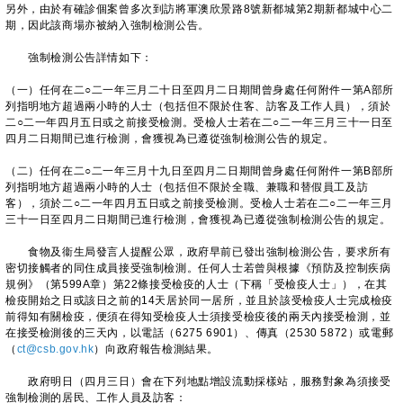
另外，由於有確診個案曾多次到訪將軍澳欣景路8號新都城第2期新都城中心二
期，因此該商場亦被納入強制檢測公告。
強制檢測公告詳情如下：
（一）任何在二○二一年三月二十日至四月二日期間曾身處任何附件一第A部所
列指明地方超過兩小時的人士（包括但不限於住客、訪客及工作人員），須於
二○二一年四月五日或之前接受檢測。受檢人士若在二○二一年三月三十一日至
四月二日期間已進行檢測，會獲視為已遵從強制檢測公告的規定。
（二）任何在二○二一年三月十九日至四月二日期間曾身處任何附件一第B部所
列指明地方超過兩小時的人士（包括但不限於全職、兼職和替假員工及訪
客），須於二○二一年四月五日或之前接受檢測。受檢人士若在二○二一年三月
三十一日至四月二日期間已進行檢測，會獲視為已遵從強制檢測公告的規定。
食物及衞生局發言人提醒公眾，政府早前已發出強制檢測公告，要求所有
密切接觸者的同住成員接受強制檢測。任何人士若曾與根據《預防及控制疾病
規例》（第599A章）第22條接受檢疫的人士（下稱「受檢疫人士」），在其
檢疫開始之日或該日之前的14天居於同一居所，並且於該受檢疫人士完成檢疫
前得知有關檢疫，便須在得知受檢疫人士須接受檢疫後的兩天內接受檢測，並
在接受檢測後的三天內，以電話（6275 6901）、傳真（2530 5872）或電郵
（
ct@csb.gov.hk
）向政府報告檢測結果。
政府明日（四月三日）會在下列地點增設流動採樣站，服務對象為須接受
強制檢測的居民、工作人員及訪客：