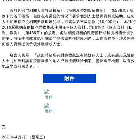
政府各部門相關人員獲賦權執行《預防及控制疾病條例》（第599章）規
例下的若干職能，包括在有需要的情況下要求個別人士提供資料或協助。任何
人士如未有遵從相關要求即屬犯罪，可處以第三級罰款（10,000元）。為進行
2019冠狀病毒病檢測而收集或使用任何個人資料，均須符合《個人資料（私
隱）條例》（第486章）的規定。處理相關資料的政府部門或檢測機構會視乎
需要，向衞生署或其他相關部門提供資料作防疫用途，工作流程並不涉及將任
何個人資料提供予境外機構或人士。
發言人表示：「政府呼籲所有對身體狀況有懷疑的人士，或有感染風險的
人士（如曾到訪有疫情爆發的地方或曾接觸確診個案）盡快進行檢測，以有效
地及早識別感染者。」
附件
附件一
附件二
完
2021年4月2日（星期五）