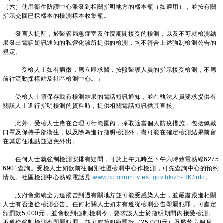
（六）使用衞生防護中心派發到相關指明地方的樣本瓶（如適用），並按有關
指示交回已採樣本的檢測樣本收集瓶。
發言人提醒，於醫管局急症室及住院期間接受的檢測，以及不可就檢測結
果發出電話短訊通知的私營化驗所提供的檢測，均不符合上述強制檢測公告的
規定。
「受檢人士如有病徵，應立即求醫，按照醫護人員的指示接受檢測，不應
前往流動採樣站及社區檢測中心。」
受檢人士須保存載有檢測結果的電話短訊通知，並在執法人員要求提供有
關該人士進行指明檢測的資料時，提供相關電話短訊供其查核。
此外，受檢人士應在合理可行範圍內，採取適當個人防疫措施，包括佩戴
口罩及保持手部衞生，以及除為進行指明檢測外，盡可能在確定檢測結果前留
在其居住地點並避免外出。
任何人士就強制檢測安排有疑問，可於上午九時至下午六時致電熱線6275
6901查詢。受檢人士如欲前往個別社區檢測中心作檢測，可先查詢中心的預約
情況。社區檢測中心熱線電話見
www.communitytest.gov.hk/zh-HK/info
。
政府會繼續全力追蹤曾到過有關地方並可能受感染人士，並嚴肅跟進相關
人士有否遵從檢測公告。任何相關人士如未有遵從檢測公告即屬犯罪，可處定
額罰款5,000元，並會收到強制檢測令，要求該人士於指明期間內接受檢測。
不遵從強制檢測令即屬犯罪，並可處第四級罰款（25,000元）及監禁六個月。