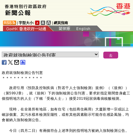
|
字型大小:
|
網頁指南
政府就強制檢測公告刊憲
＊
＊
＊
＊
＊
＊
＊
＊
＊
＊
＊
​政府引用《預防及控制疾病（對若干人士強制檢測）規例》（《規例》）
（第599J章），就《規例》下的強制檢測公告刊憲，要求於指定期間曾身處三
個指明地方的人士（下稱「受檢人士」）接受2019冠狀病毒病核酸檢測。
現時，在全港所有地區，如有住宅（包括商住兩用）大廈新增一宗或以上
確診個案、其污水樣本檢測呈陽性，或有其他因素顯示可能存在感染風險，均
會被納入強制檢測公告。
今日（四月二日）有兩個符合上述準則的指明地方被納入強制檢測公告。