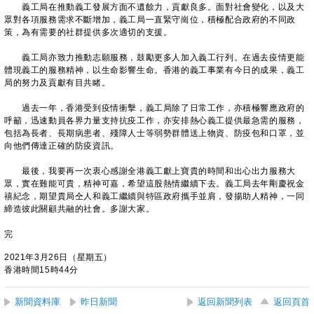
義工局在推動義工發展方面不遺餘力，貢獻良多。面對社會變化，以及大
眾對各項服務需求不斷增加，義工局一直緊守崗位，積極配合政府的不同政
策，為有需要的社群提供多次適切的支援。
義工局亦致力推動志願服務，鼓勵更多人加入義工行列。在過去疫情更能
體現義工的服務精神，以生命影響生命。香港的義工事業有今日的成果，義工
局的努力及貢獻有目共睹。
過去一年，香港受到疫情衝擊，義工局除了日常工作，亦積極響應政府的
呼籲，迅速動員各界力量支持抗疫工作，亦安排熱心義工提供最急需的服務，
包括為長者、長期病患者、殘障人士等弱勢群體送上物資、防疫包和口罩，並
向他們傳達正確的防疫資訊。
最後，我要再一次衷心感謝全港義工獻上寶貴的時間和出心出力服務大
眾，實在難能可貴，精神可嘉，希望這股熱情繼續下去。義工局去年剛慶祝金
禧紀念，期望貴局仝人和義工繼續與特區政府攜手並肩，發揚助人精神，一同
締造彼此關顧共融的社會。多謝大家。
完
2021年3月26日（星期五）
香港時間15時44分
新聞資料庫
昨日新聞
返回新聞列表
返回頁首