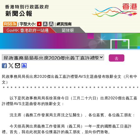
|
字型大小:
|
網頁指南
民政事務局局長出席2020傑出義工嘉許禮暨AVS主題曲發
布
致辭全文（只有中
文）
＊
＊
＊
＊
＊
＊
＊
＊
＊
＊
＊
＊
＊
＊
＊
＊
＊
＊
＊
＊
＊
＊
＊
＊
＊
＊
＊
＊
＊
＊
＊
＊
＊
＊
＊
以下是民政事務局局長徐英偉今日（三月二十六日）出席2020傑出義工嘉
許禮暨AVS主題曲發布的致辭全文：
沈主席（義務工作發展局主席沈之弘醫生）、各位嘉賓、各位義工朋友：
今天很高興出席義務工作發展局（義工局）一年一度的國際義工日嘉許
禮。首先，我在此祝賀各位獲嘉許的義工朋友，並向你們致敬。