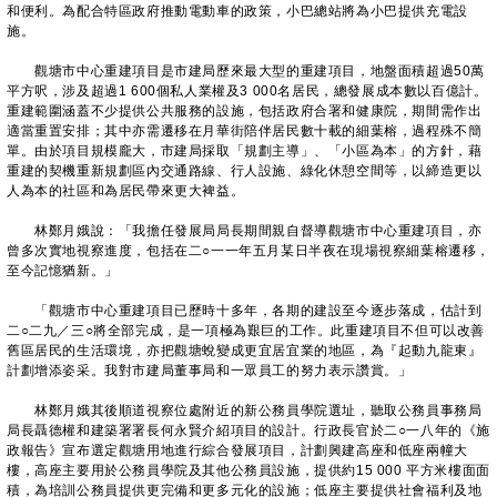
和便利。為配合特區政府推動電動車的政策，小巴總站將為小巴提供充電設
施。
觀塘市中心重建項目是市建局歷來最大型的重建項目，地盤面積超過50萬
平方呎，涉及超過1 600個私人業權及3 000名居民，總發展成本數以百億計。
重建範圍涵蓋不少提供公共服務的設施，包括政府合署和健康院，期間需作出
適當重置安排；其中亦需遷移在月華街陪伴居民數十載的細葉榕，過程殊不簡
單。由於項目規模龐大，市建局採取「規劃主導」、「小區為本」的方針，藉
重建的契機重新規劃區內交通路線、行人設施、綠化休憩空間等，以締造更以
人為本的社區和為居民帶來更大裨益。
林鄭月娥說：「我擔任發展局局長期間親自督導觀塘市中心重建項目，亦
曾多次實地視察進度，包括在二○一一年五月某日半夜在現場視察細葉榕遷移，
至今記憶猶新。」
「觀塘市中心重建項目已歷時十多年，各期的建設至今逐步落成，估計到
二○二九／三○將全部完成，是一項極為艱巨的工作。此重建項目不但可以改善
舊區居民的生活環境，亦把觀塘蛻變成更宜居宜業的地區，為『起動九龍東』
計劃增添姿采。我對市建局董事局和一眾員工的努力表示讚賞。」
林鄭月娥其後順道視察位處附近的新公務員學院選址，聽取公務員事務局
局長聶德權和建築署署長何永賢介紹項目的設計。行政長官於二○一八年的《施
政報告》宣布選定觀塘用地進行綜合發展項目，計劃興建高座和低座兩幢大
樓，高座主要用於公務員學院及其他公務員設施，提供約15 000 平方米樓面面
積，為培訓公務員提供更完備和更多元化的設施；低座主要提供社會福利及地