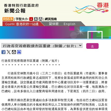
|
字型大小:
|
網頁指南
行政長官視察觀塘市區重建（附圖
／短片
）
＊
＊
＊
＊
＊
＊
＊
＊
＊
＊
＊
＊
＊
＊
＊
＊
＊
＊
＊
行政長官林鄭月娥今日（三月二十四日）在市區重建局（市建局）董事會
主席周松崗和行政總監韋志成陪同下，視察全新落成並即將啟用的裕民坊公共
運輸交匯處。該交匯處是市建局觀塘市中心重建項目其中一項重要建設，將會
是全港最大的有蓋公共運輸交匯處，巴士總站位於項目基座一樓，地面層為小
巴總站，設有多個出入口連繫商場和周邊街道，下星期五（四月二日）啟用。
林鄭月娥欣悉新交匯處結合多項創新和智慧元素，包括在巴士總站設置首
個應用人車分隔概念的冷氣候車區和以人工智能操作的閘門控制系統，以及在
小巴總站裝設由本地企業研發的智能通風裝置等，為乘客提供更佳的候車環境