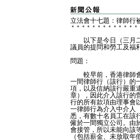
立法會十七題：律師行
＊
＊
＊
＊
＊
＊
＊
＊
＊
＊
＊
＊
＊
以下是今日（三月二
議員的提問和勞工及福
問題：
較早前，香港律師會
一間律師行（該行）的
項，以及信納該行嚴重違
章），因此介入該行的
行的所有款項由理事會
一律師行為介入中介人
悉，有數十名員工在該
僱於一間獨立公司。由
會接管，所以未能向該等
（包括薪金、未放取年