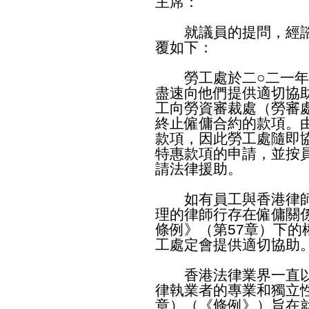
主席：
就議員的提問，經諮
覆如下：
勞工處於二○二一年
盡速向他們提供適切協
工向勞資審裁處（勞審
終止僱傭合約的款項。
款項，因此勞工處隨即
特惠款項的申請，並按
請法律援助。
如有員工與香港律師
理的律師行存在僱傭關
條例》（第57章）下
工處定會提供適切協助
香港法律業界一直以
律執業者的專業和獨立性
章）（《條例》）旨在