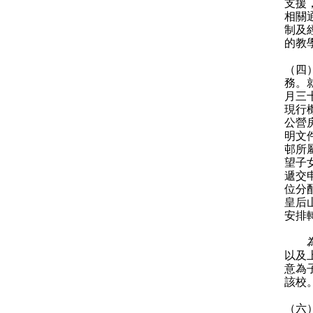
支援
相關
制及
的教
（四
務。
月三
現行
公營
明文
邨所
望子
遞交
位分
皇后
安排
為方
以及
意為
該校
（六