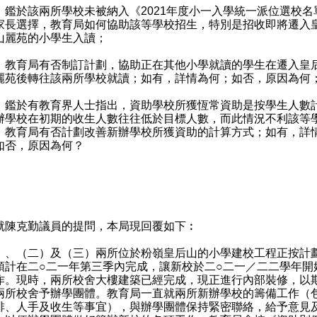
）鑑於該兩所學校未被納入《2021年度小一入學統一派位選校名
家長選擇，教育局如何協助該等學校招生，特別是招收即將遷入
山麗苑的小學生入讀；
）教育局有否制訂計劃，協助正在其他小學就讀的學生在遷入皇
麗苑後轉往該兩所學校就讀；如有，詳情為何；如否，原因為何
）鑑於有教育界人士指出，資助學校所獲恆常資助是按學生人數
辦學校在初期的收生人數往往低於目標人數，而此情況不利該等
，教育局有否計劃改善新辦學校所獲資助的計算方式；如有，詳
如否，原因為何？
：
：
克勤議員的提問，本局現回覆如下︰
）、（二）及（三）兩所位於粉嶺皇后山的小學建校工程正按計
預計在二○二一年第三季內完成，讓新校於二○二一／二二學年開
作。現時，兩所校舍大樓建築已經完成，現正進行內部裝修，以
兩所校舍予辦學團體。教育局一直就兩所新辦學校的籌備工作（
排、人手及收生等事宜），與辦學團體保持緊密聯絡，給予意見