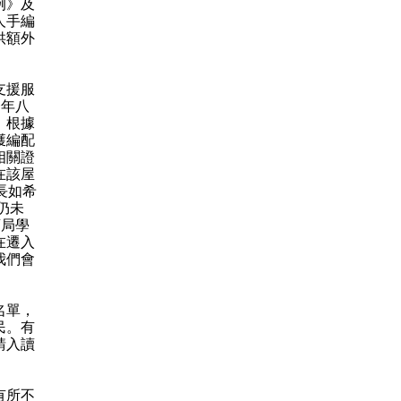
例》及
人手編
供額外
支援服
一年八
。根據
獲編配
相關證
在該屋
長如希
仍未
育局學
在遷入
我們會
名單，
民。有
請入讀
有所不