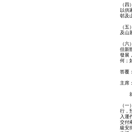
（四
以供
邨及
（五
及山
（六
但新
發展
何；
答覆
主席
就陳
（一
行，
入運
交付
級安