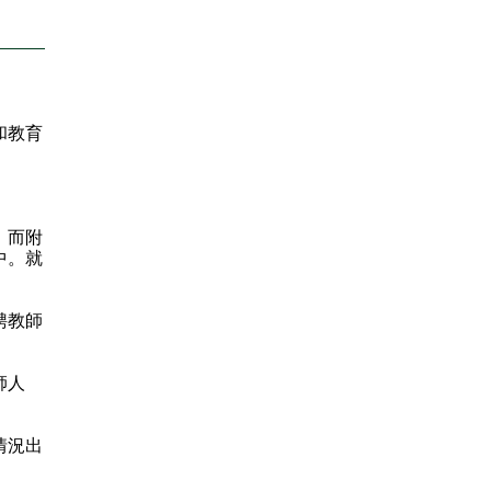
和教育
，而附
中。就
聘教師
師人
情況出