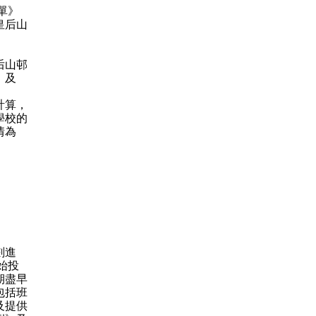
單》
皇后山
后山邨
；及
計算，
學校的
情為
劃進
始投
期盡早
包括班
及提供