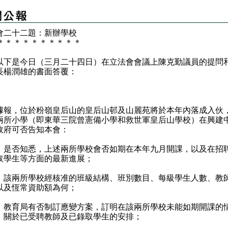
會二十二題：新辦學校
＊
＊
＊
＊
＊
＊
＊
＊
＊
＊
是今日（三月二十四日）在立法會會議上陳克勤議員的提問
長楊潤雄的書面答覆：
：
，位於粉嶺皇后山的皇后山邨及山麗苑將於本年內落成入伙
兩所小學（即東華三院曾憲備小學和救世軍皇后山學校）在興建
政府可否告知本會：
）是否知悉，上述兩所學校會否如期在本年九月開課，以及在招
取學生等方面的最新進展；
）該兩所學校經核准的班級結構、班別數目、每級學生人數、教
以及恆常資助額為何；
）教育局有否制訂應變方案，訂明在該兩所學校未能如期開課的
，關於已受聘教師及已錄取學生的安排；