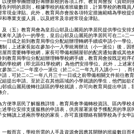
，以便辦學團體做好籌辦新校的各項工作。教育局會按《資助則
通告列明的原則，根據學校的核准班級數目，計算學校的教職員
經常現金津貼。此外，教育局亦會按各項特定措施範疇為學校提
學和專業支援人員，以及經常及非經常現金津貼。
）及（五）教育局會為皇后山邨及山麗苑的準居民提供學位安排
就來年入讀小一的學生，皇后山邨及山麗苑的準居民可在二○二
十一日或之前到教育局學位分配組辦理轉網手續或申請小一學位
機制，上述家長如在參加小一入學統籌辦法（小一派位）後，因
房屋而需要轉學校網，家長可帶備相關屋邨的配房通知書或其他
件到教育局學位分配組辦理轉學校網手續，教育局會按既定程序
屬的學校網（即北區81學校網）為他們安排學位。此外，上述家
女參加二○二一年度小一派位（於二○二一年九月入讀小一），而
申請，可於二○二一年八月三十一日或之前帶備相關文件前往教
配組提出申請。至於正在其他區域的小學就讀的學生，他們如欲
山邨或山麗苑後轉往該區的學校就讀，亦可向教育局提出申請，
轉介。
便準居民了解服務詳情，教育局會準備轉校資訊、區內學校
上述學位安排支援服務的申請表，供房屋署派發予獲配房的準居
子女轉讀上述兩所學校的家長，亦可直接聯絡有關學校為子女申
。
）一般而言，學校所需的人手及資源會因應其開辦的班級數目而