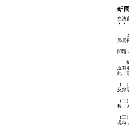
立法
＊
＊
以下
局局
問題
據報
近有
此，
（一
及錄
（二
數，
（三
現時