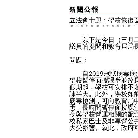
立法會十題：學校恢復
＊
＊
＊
＊
＊
＊
＊
＊
＊
＊
＊
＊
＊
以下是今日（三月二
議員的提問和教育局局
問題：
自2019冠狀病毒病
學校暫停面授課堂並改
假期起，學校可安排不
課半天。此外，學校如
病毒檢測，可向教育局
悉，長時間暫停面授課
令與學校營運相關的配
校私家巴士及非專營公
大受影響。就此，政府