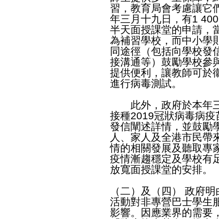
習，教育局會考慮讓它
年三月十九日，有1 4
半天面授課堂的申請，當
為補習學校，而中小學則
同途徑（包括向學校發
接溝通等）鼓勵學校參
提供便利，讓教師可於
進行病毒測試。
此外，政府於本年三
接種2019冠狀病毒病
發信闡述詳情，並鼓勵
人、家人及全港市民帶
情的相關發展及聽取專
疫情漸趨穩定及學校有
放寬面授課堂的安排。
（二）及（四） 政府
活動對非專營巴士學生
影響。因應業界的需要