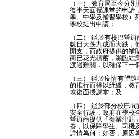
（一） 教育局至今分
復半天面授課堂的申請
學、中學及補習學校）
學校提出申請；
（二） 鑑於有校巴營
數目大跌九成而大跌，
開支，而政府提供的補
商已花光積蓄，瀕臨結
渡過難關，以確保下一
（三） 鑑於疫情有望隨
的推行而得以紓緩，教
恢復面授課堂；及
（四） 鑑於部分校巴
安全行駛，政府在學校
營辦商提供「復業津貼
養，以保障學生、司機
詳情為何；如否，原因