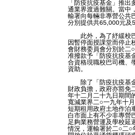
「防疫抗疫基金」推出
通業界渡過難關。當中
輸署向每輛非專營公共
分別提供共65,000元及
此外，為了紓緩校巴
因暫停面授課堂而停止
會財務委員會分別於二
准撥款予「防疫抗疫基
合資格現職校巴司機、
資助。
除了「防疫抗疫基金
財政負擔，政府亦豁免
年十二月二十九日期間
寬減業界二○一九年十
短期租用政府土地作泊
白市面上有不少非專營
足夠業務營運及學校延
情況，運輸署於二○二