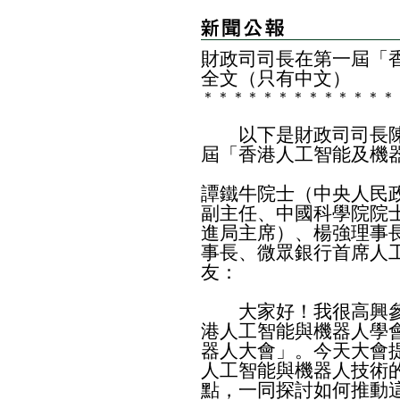
財政司司長在第一屆「
全文（只有中文）
＊
＊
＊
＊
＊
＊
＊
＊
＊
＊
＊
＊
＊
以下是財政司司長陳
屆「香港人工智能及機
譚鐵牛院士（中央人民
副主任、中國科學院院
進局主席）、楊強理事
事長、微眾銀行首席人
友：
大家好！我很高興參
港人工智能與機器人學
器人大會」。今天大會
人工智能與機器人技術
點，一同探討如何推動