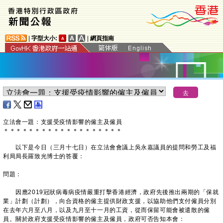
|
字型大小:
|
網頁指南
立法會一題：支援受疫情影響的僱主及僱員
＊
＊
＊
＊
＊
＊
＊
＊
＊
＊
＊
＊
＊
＊
＊
＊
＊
＊
＊
以下是今日（三月十七日）在立法會會議上吳永嘉議員的提問和勞工及福
利局局長羅致光博士的答覆：
問題：
因應2019冠狀病毒病疫情嚴重打擊香港經濟，政府先後推出兩期的「保就
業」計劃（計劃），向合資格的僱主提供財政支援，以協助他們支付僱員分別
在去年六月至八月，以及九月至十一月的工資，從而保留可能會被遣散的僱
員。關於政府支援受疫情影響的僱主及僱員，政府可否告知本會：