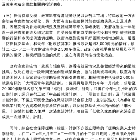
及僱主強積金供款相關的投訴個案。
（三）疫情持續反覆，嚴重影響香港經濟狀況以及勞工市場，特區政府一方面
密切留意實際情況變化，另一方面有責任繼續探討加強援助失業人士及其家
庭。因應疫情為香港就業情況及整體經濟帶來的嚴峻挑戰，政府在過去一年透
過一系列措施創造及穩定就業，向受疫情重創或受防疫抗疫和社交距離措施影
響的行業和市民提供適切援助。政府為應對疫情和紓困而大幅增加開支，透過
「防疫抗疫基金」和去年《財政預算案》推出涉及超過3,000億元的措施，預
計二○二○／二一年度財政赤字為2,500多億元。政府仍會視乎疫情發展及不同
行業的情況，檢視紓困措施的效用，並在有需要時推出優化措施。
政府注意到疫情下就業市場疲弱，為香港就業情況及整體經濟帶來的嚴峻
挑戰，故此在過去一段時間透過創造就業機會、協助就業或再就業，以至為有
經濟困難人士及家庭提供援助等多方面引進措施。相關措施包括提供2 000個
就業名額的「大灣區青年就業計劃」；僱員再培訓局於今年一月推出，倍增至
20 000個培訓名額的第三期「特別．愛增值」計劃，並將在今年七月推出的第
四期計劃；調升在勞工處「中高齡就業計劃」、「展翅青見計劃」及「就業展
才能計劃」下僱主可獲發放的在職培訓津貼金額上限，並以試點方式為參加這
些就業計劃的合資格僱員發放留任津貼；以及關愛基金推出的兩輪的「非公
屋、非綜援的低收入住戶一次過生活津貼」項目及「低收入家庭的新來港定居
成員一次過津貼」計劃。
同時，綜合社會保障援助（綜援）計劃下亦設立限時的「援助失業人士特
別計劃」，在二○二○年六月至二○二一年五月的十二個月期間，把適用於身體
健全人士的資產上限暫時放寬一倍。政府亦會由二○二一年四月至九月的六個月