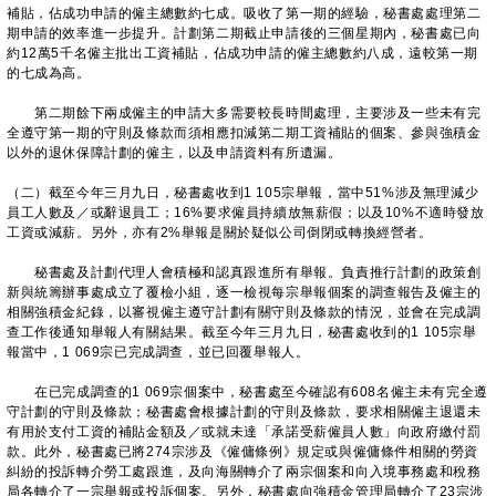
補貼，佔成功申請的僱主總數約七成。吸收了第一期的經驗，秘書處處理第二
期申請的效率進一步提升。計劃第二期截止申請後的三個星期內，秘書處已向
約12萬5千名僱主批出工資補貼，佔成功申請的僱主總數約八成，遠較第一期
的七成為高。
第二期餘下兩成僱主的申請大多需要較長時間處理，主要涉及一些未有完
全遵守第一期的守則及條款而須相應扣減第二期工資補貼的個案、參與強積金
以外的退休保障計劃的僱主，以及申請資料有所遺漏。
（二）截至今年三月九日，秘書處收到1 105宗舉報，當中51%涉及無理減少
員工人數及／或辭退員工；16%要求僱員持續放無薪假；以及10%不適時發放
工資或減薪。另外，亦有2%舉報是關於疑似公司倒閉或轉換經營者。
秘書處及計劃代理人會積極和認真跟進所有舉報。負責推行計劃的政策創
新與統籌辦事處成立了覆檢小組，逐一檢視每宗舉報個案的調查報告及僱主的
相關強積金紀錄，以審視僱主遵守計劃有關守則及條款的情況，並會在完成調
查工作後通知舉報人有關結果。截至今年三月九日，秘書處收到的1 105宗舉
報當中，1 069宗已完成調查，並已回覆舉報人。
在已完成調查的1 069宗個案中，秘書處至今確認有608名僱主未有完全遵
守計劃的守則及條款；秘書處會根據計劃的守則及條款，要求相關僱主退還未
有用於支付工資的補貼金額及／或就未達「承諾受薪僱員人數」向政府繳付罰
款。此外，秘書處已將274宗涉及《僱傭條例》規定或與僱傭條件相關的勞資
糾紛的投訴轉介勞工處跟進，及向海關轉介了兩宗個案和向入境事務處和稅務
局各轉介了一宗舉報或投訴個案。另外，秘書處向強積金管理局轉介了23宗涉