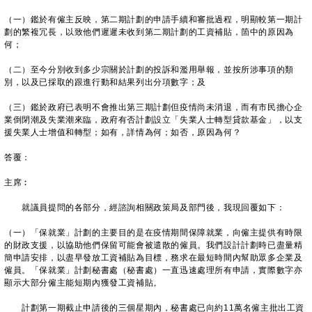
（一）鑑於有僱主反映，第二期計劃的申請手續和審批過程，明顯較第一期計
劃的繁複冗長，以致他們遲遲未收到第二期計劃的工資補貼，箇中的原因為
何；
（二）至今分別收到多少宗關於計劃的投訴和濫用舉報，並按所涉事項的類
別，以及已採取的跟進行動和結果列出分項數字；及
（三）鑑於政府已表明不會推出第三期計劃但疫情尚未消退，而有市民擔心企
業倒閉潮及失業潮來臨，政府有否計劃設立「失業人士轉型貸款基金」，以支
援失業人士增值和轉型；如有，詳情為何；如否，原因為何？
答覆：
主席︰
就議員提問的各部分，經諮詢相關政策局及部門後，我現回覆如下：
（一）「保就業」計劃的主要目的是在疫情期間保障就業，向僱主提供有時限
的財政支援，以協助他們保留可能會被遣散的僱員。我們設計計劃時已盡量精
簡申請安排，以盡早發放工資補貼為目標，務求在最短時間內幫助眾多企業及
僱員。「保就業」計劃秘書處（秘書處）一直迅速處理所有申請，實際數字亦
顯示大部分僱主能短期內獲發工資補貼。
計劃第一期截止申請後的三個星期內，秘書處已向約11萬名僱主批出工資