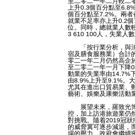
至二零二一年二月較二
上升0.3個百分點至6.
個百分點至7.2%。兩
就業不足率亦上升0.2個
位。同時，總就業人數較
3 610 100人，失業人數
「按行業分析，與消
宿及膳食服務業）合計
零二一年二月仍然高企於
至二零二一年一月下降0
動業的失業率由14.7%
由8.9%上升至9.1%
尤其在進出口貿易業、
藝術、娛樂及康樂活動
展望未來，羅致光博
控，加上訪港旅遊業仍
對挑戰。隨着2019冠
的威脅冀可逐步減退，
場的壓力。政府會繼續