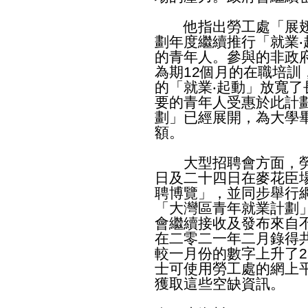
他指出勞工處「展翅
劃年度繼續推行「就業
的青年人。參與的非政
為期12個月的在職培
的「就業‧起動」放寬
要的青年人受惠於此計
劃」已經展開，為大學畢
額。
大型招聘會方面，勞
日及二十四日在麥花臣
聘博覽」，並同步舉行
「大灣區青年就業計劃
會繼續接收及發布來自
在二零二一年二月錄得共
較一月份的數字上升了28
士可使用勞工處的網上
獲取這些空缺資訊。