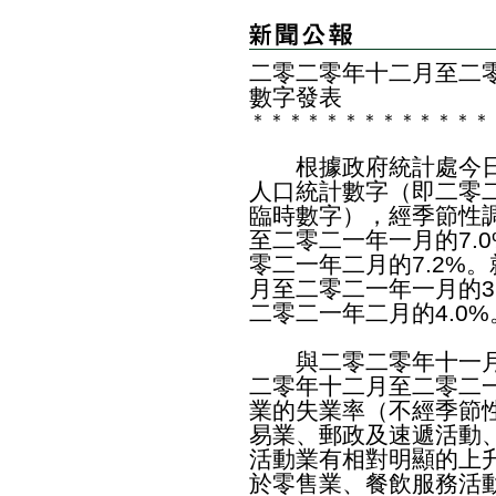
二零二零年十二月至二
數字發表
＊
＊
＊
＊
＊
＊
＊
＊
＊
＊
＊
＊
＊
根據政府統計處今日
人口統計數字（即二零
臨時數字），經季節性
至二零二一年一月的7.
零二一年二月的7.2%
月至二零二一年一月的3
二零二一年二月的4.0%
與二零二零年十一月
二零年十二月至二零二
業的失業率（不經季節
易業、郵政及速遞活動
活動業有相對明顯的上
於零售業、餐飲服務活