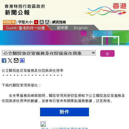
|
字型大小:
|
網頁指南
公立醫院急症室服務及住院病床住用率
＊
＊
＊
＊
＊
＊
＊
＊
＊
＊
＊
＊
＊
＊
＊
＊
＊
下稿代醫院管理局發出：
在冬季服務高峰期期間，醫院管理局密切監察轄下公立醫院急症室服務及
住院病床住用率的數據，並會每日發布有關重點服務數據，詳見附表。
附件