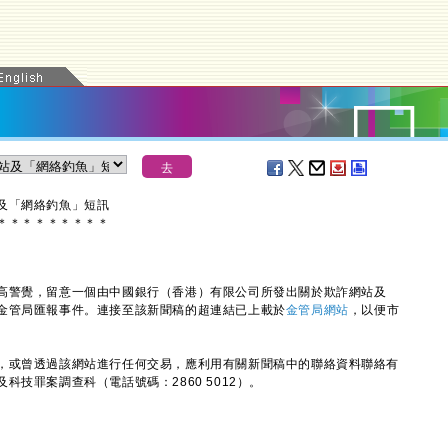
及「網絡釣魚」短訊
＊
＊
＊
＊
＊
＊
＊
＊
＊
警覺，留意一個由中國銀行（香港）有限公司所發出關於欺詐網站及
金管局匯報事件。連接至該新聞稿的超連結已上載於
金管局網站
，以便市
或曾透過該網站進行任何交易，應利用有關新聞稿中的聯絡資料聯絡有
技罪案調查科（電話號碼：2860 5012）。