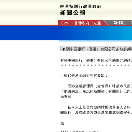
有關中國銀行（香港）有限公司的欺詐網站
＊
＊
＊
＊
＊
＊
＊
＊
＊
＊
＊
＊
＊
＊
＊
＊
＊
＊
＊
下稿代香港金融管理局發出︰
香港金融管理局（金管局）呼籲市民提高
「網絡釣魚」短訊的新聞稿，有關銀行已向
民查閱。
任何人士若曾向該網站提供其個人資料，
關銀行，及聯絡警方或香港警務處網絡安全及科
完