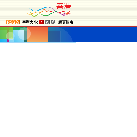
|
字型大小:
|
網頁指南