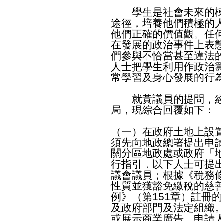
學生是社會未來的棟
途徑，培養他們積極的
他們正確的價值觀。任
在發展的政治事件上表
們參與不恰當甚至違法
人士把學生利用作政治
常學習及身心發展的行
就黃議員的提問，經
局，現綜合回覆如下：
（一）在政府土地上設
須先向地政總署提出申
關分區地政處或政府「
行指引，以下人士可提
議會議員；根據《稅務條
性質並獲豁免繳稅的慈
例》（第151章）註冊
及政府部門及法定組織
或展示商業廣告。申請