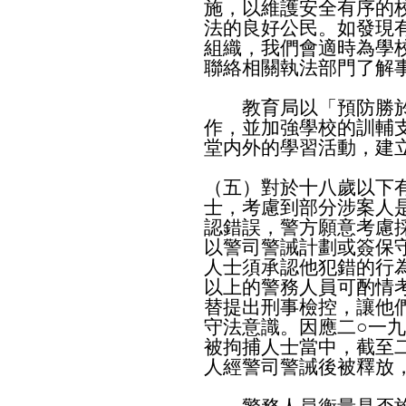
施，以維護安全有序的
法的良好公民。如發現
組織，我們會適時為學
聯絡相關執法部門了解
教育局以「預防勝於
作，並加強學校的訓輔
堂内外的學習活動，建
（五）對於十八歲以下
士，考慮到部分涉案人
認錯誤，警方願意考慮
以警司警誡計劃或簽保
人士須承認他犯錯的行
以上的警務人員可酌情
替提出刑事檢控，讓他
守法意識。因應二○一
被拘捕人士當中，截至二
人經警司警誡後被釋放，