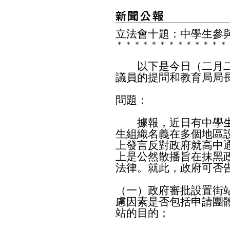
立法會十題：中學生參
＊
＊
＊
＊
＊
＊
＊
＊
＊
＊
＊
＊
＊
以下是今日（二月二
議員的提問和教育局局
問題：
據報，近日有中學生
生組織名義在多個地區
上發言反對政府就高中
上是公然散播旨在抹黑
法律。就此，政府可否
（一）政府審批設置街
慮因素是否包括申請團
站的目的；