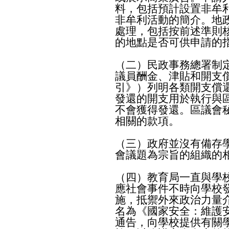
料，包括預計設置非牟
非牟利活動的簡介。地
處理，包括按前述準則
的地點是否可供申請的
（二）民政事務總署制
議員酬金、津貼和開支
引》）列明各類開支償
發還的開支用於執行與
不會獲得發還。區議會
相關的款項。
（三）政府並沒有備存
會議題為宗旨的組織的
（四）教育局一直與學
應社會事件不時向學校
施，抵禦外來政治力量
名為《國家安全：維護
通告，向學校提供有關