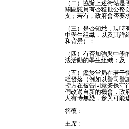
（二）協辦上述街站是
關區議員有否獲批公帑
支；若有，政府會否要
（三）是否知悉，現時
中學生組織，以及其詳
和背景）；
（四）有否加強與中學
法活動的學生組織；及
（五）鑑於當局在若干
輕發落（例如以警司警
控方在被告同意簽保守
們改過自新的機會，政
人有恃無恐，參與可能
答覆：
主席：