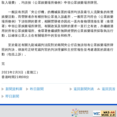
取入場費），均須按《公眾娛樂場所條例》申領公眾娛樂場所牌照。
一般設有所謂「夾公仔機」的機械裝置的場所均涉及吸引人流聚集的有獎
娛樂活動，而營辦者亦有權控制公眾進入該處所，一般而言均符合《公眾娛樂
場所條例》下須領牌的要求，相關營辦者亦因此一直向食物環境衞生署（食環
署）申領公眾娛樂場所牌照。有關政策及領牌的要求一直行之有效，亦繼續適
用於所有公眾娛樂場所。食環署會繼續對無牌經營的公眾娛樂場所採取執法行
動，以確保公眾人士在有關場所中的安全和秩序。
至於最近有關九龍城裁判法院對於兩間夾公仔店無須領有公眾娛樂場所牌
照的判決，律政司正研究裁判官的判決理據和主控官報告並考慮適當的跟進行
動（包括上訴）。
完
2021年2月3日（星期三）
香港時間21時08分
新聞資料庫
昨日新聞
返回新聞列表
返回頁首
即日新聞