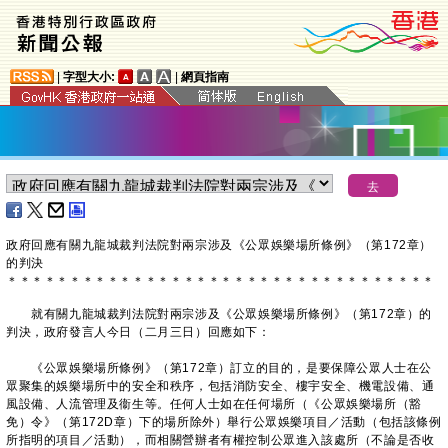
|
字型大小:
|
網頁指南
政府回應有關九龍城裁判法院對兩宗涉及《公眾娛樂場所條例》（第172章）
的判決
＊
＊
＊
＊
＊
＊
＊
＊
＊
＊
＊
＊
＊
＊
＊
＊
＊
＊
＊
＊
＊
＊
＊
＊
＊
＊
＊
＊
＊
＊
＊
＊
＊
＊
就有關九龍城裁判法院對兩宗涉及《公眾娛樂場所條例》（第172章）的
判決，政府發言人今日（二月三日）回應如下：
《公眾娛樂場所條例》（第172章）訂立的目的，是要保障公眾人士在公
眾聚集的娛樂場所中的安全和秩序，包括消防安全、樓宇安全、機電設備、通
風設備、人流管理及衞生等。任何人士如在任何場所（《公眾娛樂場所（豁
免）令》（第172D章）下的場所除外）舉行公眾娛樂項目／活動（包括該條例
所指明的項目／活動），而相關營辦者有權控制公眾進入該處所（不論是否收