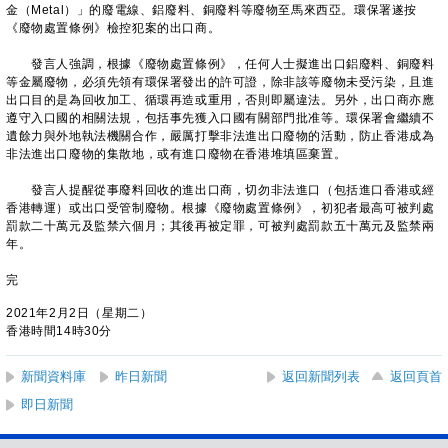
金（Metal）」的廢電線、鋁廢料、銅廢料等廢物至馬來西亞。環保署遂按
《廢物處置條例》檢控犯案的出口商。
發言人強調，根據《廢物處置條例》，任何人士擬進出口鋁廢料、銅廢料
等金屬廢物，必須先領有環保署發出的許可證，除非該等廢物未受污染，且進
出口目的是為回收加工、循環再造或重用，否則即屬違法。另外，出口商亦應
遵守入口國的相關法規，包括事先獲入口國有關部門批准等。環保署會繼續不
遺餘力與外地執法機關合作，嚴厲打擊非法進出口廢物的活動，防止香港成為
非法進出口廢物的集散地，或有進口廢物在香港堆填區棄置。
發言人提醒從事廢料回收的進出口商，切勿非法進口（包括進口香港或經
香港轉運）或出口受管制廢物。根據《廢物處置條例》，初犯者最高可被判處
罰款二十萬元及監禁六個月；其後再被定罪，可被判處罰款五十萬元及監禁兩
年。
完
2021年2月2日（星期二）
香港時間14時30分
新聞資料庫
昨日新聞
返回新聞列表
返回頁首
即日新聞