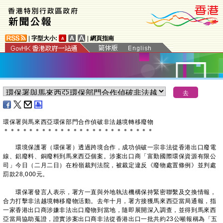
|
字型大小:
|
網頁指南
環保署與馬來西亞環保部門合作偵破非法越境轉移廢物
＊
＊
＊
＊
＊
＊
＊
＊
＊
＊
＊
＊
＊
＊
＊
＊
＊
＊
＊
＊
＊
＊
＊
＊
環境保護署（環保署）透過跨境合作，成功偵破一宗非法從香港出口廢電
線、鋁廢料、銅廢料到馬來西亞個案。涉案出口商「富勤國際環保資源有限公
司」今日（二月二日）在粉嶺裁判法院，被裁定違反《廢物處置條例》並判處
罰款28,000元。
環保署發言人表示，署方一直與外地執法機構保持緊密聯繫及交換情報，
合力打擊非法越境轉移廢物活動。去年十月，署方接獲馬來西亞當局通報，指
一家香港出口商涉嫌非法出口廢物到當地，隨即展開深入調查，並得到馬來西
亞當局協助蒐證，證實涉案出口商非法從香港出口一批共約23公噸報稱為「五