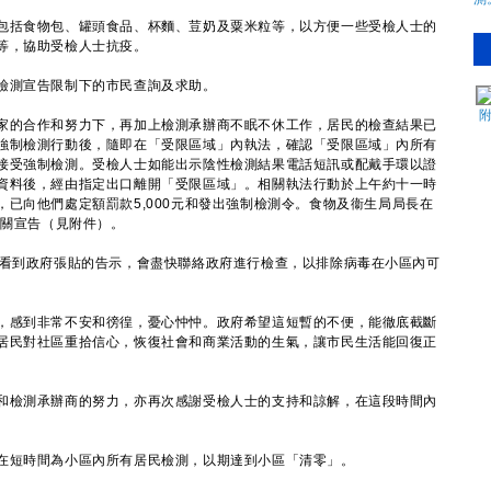
括食物包、罐頭食品、杯麵、荳奶及粟米粒等，以方便一些受檢人士的
等，協助受檢人士抗疫。
測宣告限制下的市民查詢及求助。
的合作和努力下，再加上檢測承辦商不眠不休工作，居民的檢查結果已
強制檢測行動後，隨即在「受限區域」內執法，確認「受限區域」內所有
接受強制檢測。受檢人士如能出示陰性檢測結果電話短訊或配戴手環以證
資料後，經由指定出口離開「受限區域」。相關執法行動於上午約十一時
已向他們處定額罰款5,000元和發出強制檢測令。食物及衞生局局長在
相關宣告（見附件）。
看到政府張貼的告示，會盡快聯絡政府進行檢查，以排除病毒在小區內可
感到非常不安和徬徨，憂心忡忡。政府希望這短暫的不便，能徹底截斷
居民對社區重拾信心，恢復社會和商業活動的生氣，讓市民生活能回復正
檢測承辦商的努力，亦再次感謝受檢人士的支持和諒解，在這段時間內
。
短時間為小區內所有居民檢測，以期達到小區「清零」。