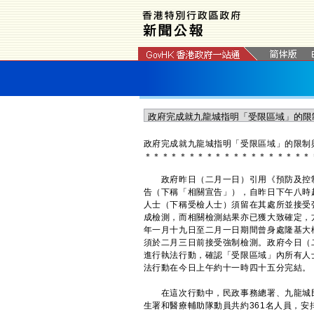
政府完成就九龍城指明「受限區域」的限制
＊
＊
＊
＊
＊
＊
＊
＊
＊
＊
＊
＊
＊
＊
＊
＊
＊
＊
＊
政府昨日（二月一日）引用《預防及控制疾
告（下稱「相關宣告」），自昨日下午八時起
人士（下稱受檢人士）須留在其處所並接受
成檢測，而相關檢測結果亦已獲大致確定，
年一月十九日至二月一日期間曾身處隆基大
須於二月三日前接受強制檢測。政府今日（
進行執法行動，確認「受限區域」內所有人
法行動在今日上午約十一時四十五分完結。
​在這次行動中，民政事務總署、九龍城
生署和醫療輔助隊動員共約361名人員，