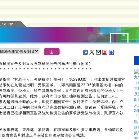
與檢測宣告及對違反強制檢測公告的執法行動
（附圖）
＊
＊
＊
＊
＊
＊
＊
＊
＊
＊
＊
＊
＊
＊
＊
＊
＊
＊
＊
＊
＊
＊
＊
＊
病（對若干人士強制檢測）規例》（第599J章），作出限制與檢測宣
限制在九龍城指明「受限區域」（即馬頭圍道23-35號隆基大樓）內的
強制檢測。受檢人士須在其處所等候，直至區內所有已識別的受檢人士完
方可離開其處所。此外，政府昨日亦發出強制檢測公告，任何於二○二一
樓內超過兩小時的人士，即使在相關宣告生效時不在「受限區域」內，亦
二月二日）上午約七時宣布已完成強制檢測行動。隨後在「受限區域」內
士是否已根據相關宣告及強制檢測公告的要求接受強制檢測。政府宣布執
民政事務處、警務處、消防處、在職家庭及學生資助事務處、食物環境衛
安排落實宣告和對違反早前發出的強制檢測公告執法。