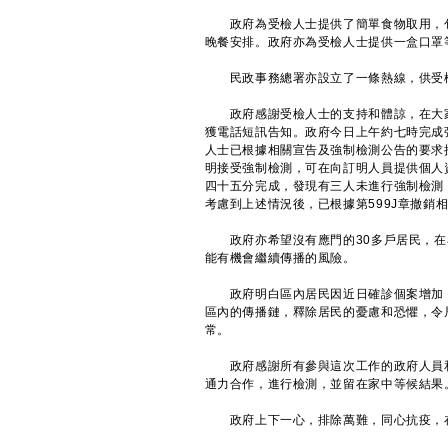
政府為受檢人士提供了簡單食物取用，包
晚餐安排。政府亦為受檢人士提供一盒口罩
民政事務總署亦設立了一條熱線，供受檢
政府感謝受檢人士的支持和體諒，在大家
獲電話短訊告知。政府今日上午約七時完成
人士已根據相關宣告及強制檢測公告的要求
明接受強制檢測，可在向訂明人員提供個人
四十五分完成，發現有三人未進行強制檢測，
考慮到上述情況後，已根據第599J章撤銷
政府亦希望沒有應門的30多戶居民，在
能有機會繼續傳播的風險。
政府明白區內居民因近日確診個案增加，
區內的傳播鏈，釋除居民的憂慮和恐懼，令
常。
政府感謝所有參與這次工作的政府人員和
通力合作，進行檢測，並留在家中等候結果
政府上下一心，排除萬難，同心抗疫，在