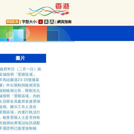
|
字型大小:
|
網頁指南
圖片