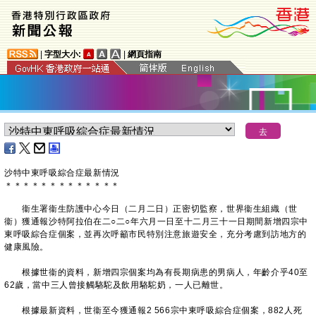
|
字型大小:
|
網頁指南
沙特中東呼吸綜合症最新情況
＊
＊
＊
＊
＊
＊
＊
＊
＊
＊
＊
＊
＊
衞生署衞生防護中心今日（二月二日）正密切監察，世界衞生組織（世
衞）獲通報沙特阿拉伯在二○二○年六月一日至十二月三十一日期間新增四宗中
東呼吸綜合症個案，並再次呼籲市民特別注意旅遊安全，充分考慮到訪地方的
健康風險。
根據世衞的資料，新增四宗個案均為有長期病患的男病人，年齡介乎40至
62歲，當中三人曾接觸駱駝及飲用駱駝奶，一人已離世。
根據最新資料，世衞至今獲通報2 566宗中東呼吸綜合症個案，882人死