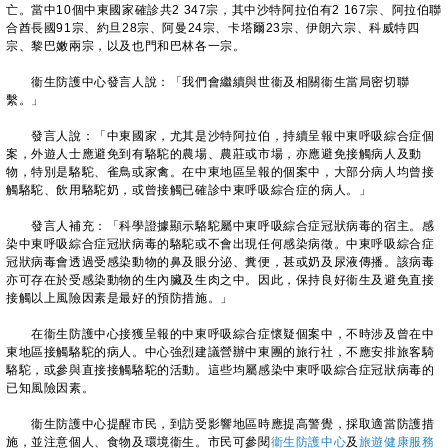
亡。當中10個中東國家確診共2 347宗，其中沙特阿拉伯有2 167宗、阿拉伯聯
合酋長國91宗、約旦28宗、阿曼24宗、卡塔爾23宗、伊朗六宗、科威特四
宗、黎巴嫩兩宗，以及也門和巴林各一宗。
衞生防護中心發言人說：「我們會繼續與世衞及相關衞生當局密切聯
繫。」
發言人說：「中東國家，尤其是沙特阿拉伯，持續呈報中東呼吸綜合症個
案，外遊人士應避免到有駱駝的農場、農莊或市場，亦應避免接觸病人及動
物，特別是駱駝、雀鳥或家禽。在中東地區呈報的個案中，大部分病人均曾接
觸駱駝、飲用駱駝奶，或曾接觸已確診中東呼吸綜合症的病人。」
發言人補充：「科學證據顯示駱駝屬中東呼吸綜合症冠狀病毒的宿主。感
染中東呼吸綜合症冠狀病毒的駱駝或不會出現任何感染病徵。中東呼吸綜合症
冠狀病毒會透過受感染動物的鼻及眼分泌、糞便，甚或奶及尿液傳播。該病毒
亦可存在於受感染動物的生內臟及生肉之中。因此，保持良好衞生及避免直接
接觸以上風險因素是最好的預防措施。」
在衞生防護中心接獲呈報的中東呼吸綜合症懷疑個案中，不時涉及曾在中
東地區接觸駱駝的病人。中心強烈建議營辦中東團的旅行社，不應安排旅客騎
駱駝，或參與直接接觸駱駝的活動。這些均屬感染中東呼吸綜合症冠狀病毒的
已知風險因素。
衞生防護中心提醒市民，到訪受影響地區時應提高警覺，採取適當防護措
施，並注意個人、食物及環境衞生。市民可參閱
衞生防護中心
及
旅遊健康服務