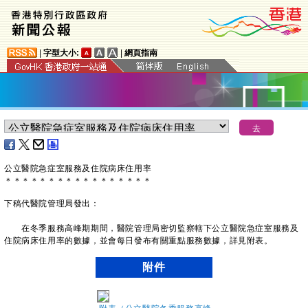
|
字型大小:
|
網頁指南
公立醫院急症室服務及住院病床住用率
＊
＊
＊
＊
＊
＊
＊
＊
＊
＊
＊
＊
＊
＊
＊
＊
＊
下稿代醫院管理局發出：
​在冬季服務高峰期期間，醫院管理局密切監察轄下公立醫院急症室服務及
住院病床住用率的數據，並會每日發布有關重點服務數據，詳見附表。
附件