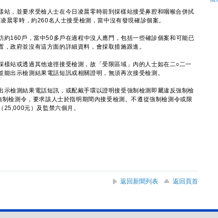
站，並要求受檢人士在今日凌晨零時前到採樣站接受鼻腔和咽喉合併拭
日凌晨零時，約260名人士接受檢測，當中沒有發現確診個案。
160戶，當中50多戶在過程中沒人應門，包括一些確診個案和可能已
置，政府並沒有這方面的詳細資料，會採取措施跟進。
樣站或透過其他途徑接受檢測，故「受限區域」內的人士如在二○二一
並能出示檢測結果電話短訊或相關證明，無須再次接受檢測。
示檢測結果電話短訊，或配戴手環以證明接受強制檢測即屬違反強制檢
到強制檢測令，要求該人士於指明期間內接受檢測。不遵從強制檢測令或限
25,000元）及監禁六個月。
返回新聞列表
返回頁首