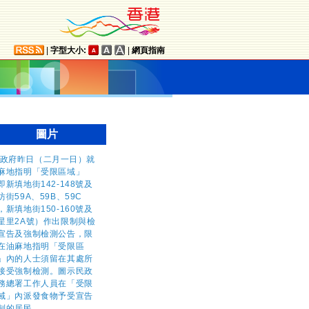
|
字型大小:
|
網頁指南
圖片