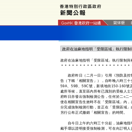
政府在油麻地指明「受限區域」執行限制與
＊
＊
＊
＊
＊
＊
＊
＊
＊
＊
＊
＊
＊
＊
＊
＊
＊
＊
＊
政府昨日（二月一日）引用《預防及控制疾
告（下稱「相關宣告」），自昨晚八時三十分
59A、59B、59C號，新填地街150-
處所等候，直至區內所有已識別的受檢人士
府昨日亦發出強制檢測公告，任何於二○二
使在相關宣告生效時不在「受限區域」內，
分完成強制檢測行動，並正在「受限區域」
另行公布正式撤銷「相關宣告」的時間。
自今日上午約六時三十分起，油麻地指明
戴手環以證明接受強制檢測，可在向訂明人