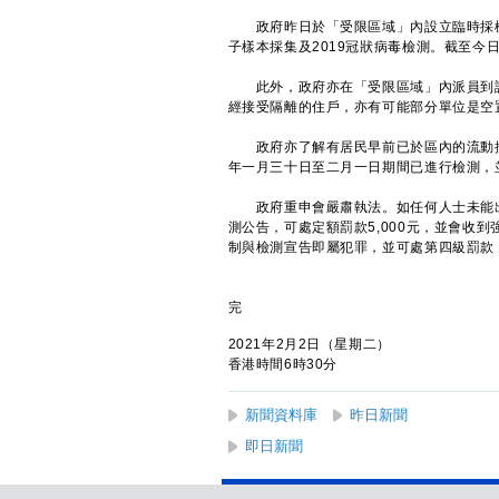
政府昨日於「受限區域」內設立臨時採樣
子樣本採集及2019冠狀病毒檢測。截至今
此外，政府亦在「受限區域」內派員到訪約
經接受隔離的住戶，亦有可能部分單位是空
政府亦了解有居民早前已於區內的流動採
年一月三十日至二月一日期間已進行檢測，
政府重申會嚴肅執法。如任何人士未能出
測公告，可處定額罰款5,000元，並會收
制與檢測宣告即屬犯罪，並可處第四級罰款（
完
2021年2月2日（星期二）
香港時間6時30分
新聞資料庫
昨日新聞
即日新聞