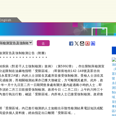
檢測宣告及強制檢測公告（附圖）
＊
＊
＊
＊
＊
＊
＊
＊
＊
＊
＊
＊
＊
＊
＊
病（對若干人士強制檢測）規例》（第599J章），作出限制與檢測宣
起限制在油麻地指明「受限區域」（即新填地街142-148號及眾坊街
160號及永星里2A號）內的人士須留在其處所並接受強制檢測。受檢人士須在其
完成檢測，而相關檢測結果亦已獲大致確定，方可離開其處所。此外，政
一年一月十九日至二月一日期間曾身處有關大廈內超過兩小時的人士，即
亦須於二月三日前接受強制檢測。政府今日（二月二日）上午約六時三十
內進行執法行動，確認「受限區域」內所有人士已接受強制檢測。政府會
「受限區域」內已進行檢測的人士如能出示陰性檢測結果電話短訊或配
員提供個人資料後，經由指定出口離開「受限區域」。