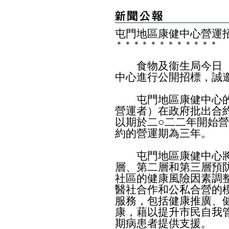
屯門地區康健中心營運
＊
＊
＊
＊
＊
＊
＊
＊
＊
＊
＊
＊
食物及衞生局今日（
中心進行公開招標，誠
屯門地區康健中心的
營運者）在政府批出合
以期於二○二二年開始
約的營運期為三年。
屯門地區康健中心將
層、第二層和第三層預
社區的健康風險因素調
醫社合作和公私合營的
服務，包括健康推廣、
康，藉以提升市民自我
期病患者提供支援。