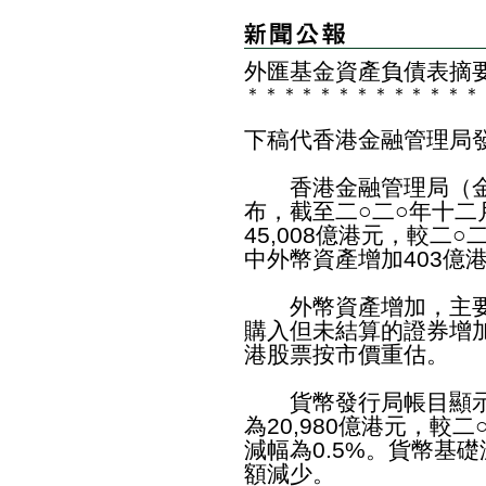
外匯基金資產負債表摘
＊
＊
＊
＊
＊
＊
＊
＊
＊
＊
＊
＊
＊
下稿代香港金融管理局
香港金融管理局（金
布，截至二○二○年十
45,008億港元，較二
中外幣資產增加403億
外幣資產增加，主要
購入但未結算的證券增
港股票按市價重估。
貨幣發行局帳目顯示，
為20,980億港元，較
減幅為0.5%。貨幣基
額減少。