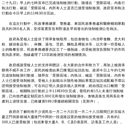
二十九日）早上約七時宣布已完成強制檢測行動。隨後在「受限區域」內進行
執法行動，確認「受限區域」內所有人士是否已接受強制檢測。政府宣布執法
行動在今日早上約11時30分完結。
在這次行動中，民政事務總署、警務處、東區民政事務處和醫療輔助隊動
員共約360名人員，安排落實宣告和對違反早前發出的強制檢測公告執法。
政府為受檢人士提供了簡單食物取用，包括食物包（內含即食麵、意大利
粉、罐頭食品等）、杯麵、湯包、荳奶、麵包及樽裝水等，以方便一些受檢人
士的晚餐安排。民政事務總署亦設立了一條熱線，供受檢測宣告限制下的市民
查詢及求助。熱線處理了13宗就檢測安排的相關查詢。
政府感謝受檢人士的支持和體諒，在大家的合作和努力下，再加上檢測承
辦商不眠不休工作，居民的檢查結果已獲電話短訊告知。政府今日上午約七時
完成強制檢測行動後，隨即在「受限區域」內執法，確認「受限區域」內所有
人士已接受強制檢測。受檢人士如能出示陰性檢測結果電話短訊或配戴手環以
證明接受強制檢測，可在向訂明人員提供個人資料後，經由指定出口離開「受
限區域」。相關執法行動於上午11時30分完成，發現約有15人未進行強制檢
測，已向他們處定額罰款5,000元和發出強制檢測令。食物及衞生局局長在考
慮到上述情況後，已根據第599J章撤銷相關宣告（見附件）。
政府亦了解到有不少居民在一月二十六日至一月二十八日期間已於百福大
廈正門與新都城大廈後門中間的一段道路設置的檢測站接受檢測，共有約1
300人已接受檢測（包括東發大廈A、B、C及D座居民、訪客及工作人員）。