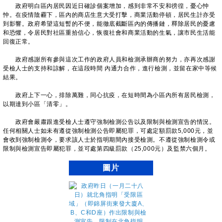
政府明白區內居民因近日確診個案增加，感到非常不安和徬徨，憂心忡
忡。在疫情陰霾下，區內的商店生意大受打擊，商業活動停頓，居民生計亦受
到影響。政府希望這短暫的不便，能徹底截斷區內的傳播鏈，釋除居民的憂慮
和恐懼，令居民對社區重拾信心，恢復社會和商業活動的生氣，讓市民生活能
回復正常。
政府感謝所有參與這次工作的政府人員和檢測承辦商的努力，亦再次感謝
受檢人士的支持和諒解，在這段時間 內通力合作，進行檢測，並留在家中等候
結果。
政府上下一心，排除萬難，同心抗疫，在短時間為小區內所有居民檢測，
以期達到小區「清零」。
政府會嚴肅跟進受檢人士遵守強制檢測公告以及限制與檢測宣告的情況。
任何相關人士如未有遵從強制檢測公告即屬犯罪，可處定額罰款5,000元，並
會收到強制檢測令，要求該人士於指明期間內接受檢測。不遵從強制檢測令或
限制與檢測宣告即屬犯罪，並可處第四級罰款（25,000元）及監禁六個月。
圖片