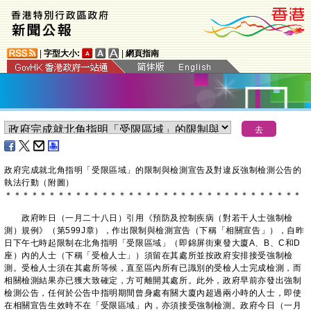
|
字型大小:
|
網頁指南
政府完成就北角指明「受限區域」的限制與檢測宣告及對違反強制檢測公告的
執法行動（附圖）
＊
＊
＊
＊
＊
＊
＊
＊
＊
＊
＊
＊
＊
＊
＊
＊
＊
＊
＊
＊
＊
＊
＊
＊
＊
＊
＊
＊
＊
＊
＊
＊
＊
＊
政府昨日（一月二十八日）引用《預防及控制疾病（對若干人士強制檢
測）規例》（第599J章），作出限制與檢測宣告（下稱「相關宣告」），自昨
日下午七時起限制在北角指明「受限區域」（即錦屏街東發大廈A、B、C和D
座）內的人士（下稱「受檢人士」）須留在其處所並按政府安排接受強制檢
測。受檢人士須在其處所等候，直至區內所有已識別的受檢人士完成檢測，而
相關檢測結果亦已獲大致確定，方可離開其處所。此外，政府早前亦發出強制
檢測公告，任何於公告中指明期間曾身處有關大廈內超過兩小時的人士，即使
在相關宣告生效時不在「受限區域」內，亦須接受強制檢測。政府今日（一月