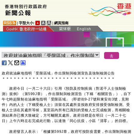
|
字型大小:
|
網頁指南
政府就油麻地指明「受限區域」作出限制與檢測宣告及強制檢測公告
＊
＊
＊
＊
＊
＊
＊
＊
＊
＊
＊
＊
＊
＊
＊
＊
＊
＊
＊
＊
＊
＊
＊
＊
＊
＊
＊
＊
＊
＊
政府今日（一月二十六日）引用《預防及控制疾病（對若干人士強制檢
測）規例》（第599J章），作出限制與檢測宣告（下稱「相關宣告」），自下
午七時起限制在油麻地指明「受限區域」（即碧街9-27號和東安街3號，見附
件）內的人士（下稱受檢人士）須留在其處所並按政府安排接受強制檢測。受
檢人士須在其處所等候，直至區內所有已識別的受檢人士完成檢測，而相關檢
測結果亦已獲大致確定，方可離開其處所。政府目標是在明日（一月二十七
日）上午六時左右完成此行動，以達致「同心抗疫，小區『清零』」的目標。
政府發言人表示：「根據第599J章，政府可按防疫需要，作出限制與檢測