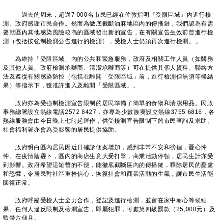
「過去的周末，超過7 000名市民已經在佐敦指明『受限區域』內進行檢
測。政府感謝市民合作。然而為徹底截斷油麻地區內的傳播鏈，我們認為有需
要就區內其他感染風險較高的區域發出新的宣告，在有關宣告生效前曾進行檢
測（包括按強制檢測公告進行的檢測），受檢人士仍須再次進行檢測。」
為維持「受限區域」內的公共和緊急服務，政府及相關工作人員（如醫務
及其他人員、政府檢測承辦商、清潔承辦商等）可在提供其個人資料、聯絡方
法及遵從有關感染防控（包括在離開「受限區域」前，進行檢測但無須等候結
果）等指示下，獲准許進入及離開「受限區域」。
政府亦為受強制檢測宣告限制的居民準備了簡單的食物和清潔用品。民政
事務總署設立熱線電話2572 8427，亦專為少數族裔設立熱線3755 6816，各
熱線服務會由今日晚上七時起運作，供受檢測宣告限制下的市民查詢及求助。
社會福利署亦會為受影響的居民提供協助。
政府明白區內居民因近日確診個案增加，感到非常不安和徬徨，憂心忡
忡。在疫情陰霾下，區內的商店生意大受打擊，商業活動停頓，居民生計亦受
到影響。政府希望這短暫的不便，能徹底截斷區內的傳播鏈，釋除居民的憂慮
和恐懼，令居民對社區重拾信心，恢復社會和商業活動的生氣，讓市民生活能
回復正常。
政府呼籲受檢人士全力合作，登記及進行檢測，並留在家中耐心等候結
果。任何人違反限制及檢測宣告，即屬犯罪，可處第四級罰款（25,000元）及
監禁六個月。