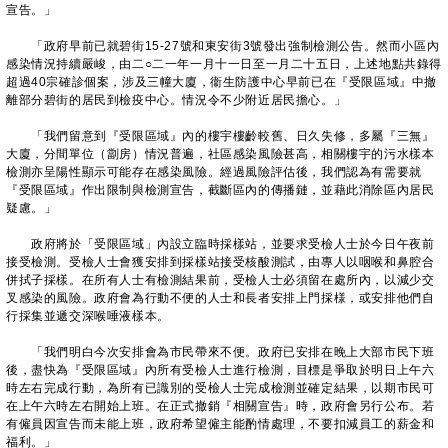
宣告。」
「政府早前已就碧街15-27號和東安街3號發出強制檢測公告。然而小區內
感染情況持續嚴峻，由二○二一年一月十一日至一月二十五日，上述地點共錄得
超過40宗確診個案，涉及三幢大廈，衞生防護中心早前已在『受限區域』中撤
離部分碧街的居民到檢疫中心。情況令不少附近居民擔心。」
「我們留意到『受限區域』內的樓宇樓齡較舊、日久失修，多屬『三無』
大廈，分間單位（劏房）情況普遍，社區感染風險甚高，相關樓宇的污水樣本
檢測亦呈陽性顯示可能存在感染風險。經過風險評估後，我們認為有需要就
『受限區域』作出限制與檢測宣告，截斷區內的傳播鏈，並藉此消除區內居民
疑慮。」
政府將於「受限區域」內設立臨時採樣站，並要求受檢人士於今日午夜前
接受檢測。受檢人士會獲安排到採樣站接受核酸測試，由專人以咽喉和鼻腔合
併拭子採樣。在所有人士有檢測結果前，受檢人士必須留在處所內，以減少交
叉感染的風險。政府會為行動不便的人士和長者安排上門採様，或安排他們自
行採集並遞交深喉唾液樣本。
「我們明白今次安排會為市民帶來不便。政府已安排在晚上大部市民下班
後，盡快為『受限區域』內所有受檢人士進行檢測，目標是爭取於明日上午六
時左右完成行動，為所有已識別的受檢人士完成檢測並確定結果，以期市民可
在上午六時左右開始上班。在正式撤銷『相關宣告』時，政府會另行公布。若
有僱員因宣告而未能上班，政府希望僱主能酌情處理，不要扣減員工的薪金和
福利。」