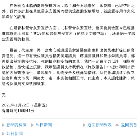
在改善流產胎的處理安排方面，除了和合石墳場的「永愛園」已經啓用之
外，我們亦計劃在其他靈灰安置所內提供流產胎安放場地，並設置專用作火化
流產胎的設施。
在規管私營骨灰安置所方面，（私營骨灰安置所）發牌委員會至今已經批
准或原則上同意了共19間私營骨灰安置所（的指明文書申請），涵蓋約一半該
些安置所的數目。
最後，代主席，再一次衷心感謝議員對於醫療衞生和改善民生所提出的寶
貴意見。這一節有幾位議員包括麥美娟議員、蔣麗芸議員和鄭泳舜議員等，都
再提出關於防疫抗疫、強制檢測和疫苗的意見，我們一定會全力以赴，採取有
效措施，盡快遏止疫情。我希望議員支持我們在《施政報告》中提出和剛才所
講的各項醫療衞生、環境衞生、食物安全及殯葬等措施。我們會繼續致力與立
法會和廣大市民一同努力，進一步完善相關工作。代主席，本人謹此陳辭，懇
請各位議員支持致謝議案。
完
2021年1月22日（星期五）
香港時間16時41分
新聞資料庫
昨日新聞
返回新聞列表
返回頁首
即日新聞