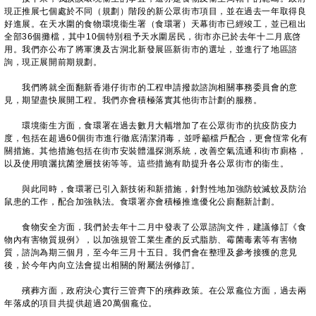
現正推展七個處於不同（規劃）階段的新公眾街市項目，並在過去一年取得良
好進展。在天水圍的食物環境衞生署（食環署）天幕街市已經竣工，並已租出
全部36個攤檔，其中10個特別租予天水圍居民，街市亦已於去年十二月底啓
用。我們亦公布了將軍澳及古洞北新發展區新街市的選址，並進行了地區諮
詢，現正展開前期規劃。
我們將就全面翻新香港仔街市的工程申請撥款諮詢相關事務委員會的意
見，期望盡快展開工程。我們亦會積極落實其他街市計劃的服務。
環境衞生方面，食環署在過去數月大幅增加了在公眾街市的抗疫防疫力
度，包括在超過60個街市進行徹底清潔消毒，並呼籲檔戶配合，更會恆常化有
關措施。其他措施包括在街市安裝體溫探測系統，改善空氣流通和街市廁格，
以及使用噴灑抗菌塗層技術等等。這些措施有助提升各公眾街市的衞生。
與此同時，食環署已引入新技術和新措施，針對性地加強防蚊滅蚊及防治
鼠患的工作，配合加強執法。食環署亦會積極推進優化公廁翻新計劃。
食物安全方面，我們於去年十二月中發表了公眾諮詢文件，建議修訂《食
物內有害物質規例》，以加強規管工業生產的反式脂肪、霉菌毒素等有害物
質，諮詢為期三個月，至今年三月十五日。我們會在整理及參考接獲的意見
後，於今年內向立法會提出相關的附屬法例修訂。
殯葬方面，政府決心實行三管齊下的殯葬政策。在公眾龕位方面，過去兩
年落成的項目共提供超過20萬個龕位。