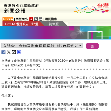
|
字型大小:
|
網頁指南
立法會：食物及衞生局局長就《行政長官2020年施政報告》致謝議案辯論（第
二節）致辭全文（只有中文）
＊
＊
＊
＊
＊
＊
＊
＊
＊
＊
＊
＊
＊
＊
＊
＊
＊
＊
＊
＊
＊
＊
＊
＊
＊
＊
＊
＊
＊
＊
＊
＊
＊
＊
＊
以下是食物及衞生局局長陳肇始教授今日（一月二十二日）在立法會會議
上就《行政長官2020年施政報告》致謝議案辯論（第二節：增加房屋與土地、
建設宜居城市、持續改善民生、培育人才及青年發展）的致辭全文：
代主席：
​ 我感謝議員在之前的事務委員會和今日的辯論中，就《施政報告》有關醫
療衞生、環境衞生及食物安全等議題發表的意見。我以下作出重點回應。