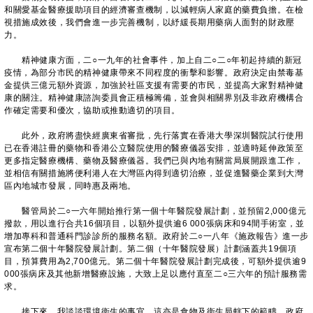
和關愛基金醫療援助項目的經濟審查機制，以減輕病人家庭的藥費負擔。在檢
視措施成效後，我們會進一步完善機制，以紓緩長期用藥病人面對的財政壓
力。
精神健康方面，二○一九年的社會事件，加上自二○二○年初起持續的新冠
疫情，為部分市民的精神健康帶來不同程度的衝擊和影響。政府決定由禁毒基
金提供三億元額外資源，加強於社區支援有需要的市民，並提高大家對精神健
康的關注。精神健康諮詢委員會正積極籌備，並會與相關界別及非政府機構合
作確定需要和優次，協助或推動適切的項目。
此外，政府將盡快經廣東省審批，先行落實在香港大學深圳醫院試行使用
已在香港註冊的藥物和香港公立醫院使用的醫療儀器安排，並適時延伸政策至
更多指定醫療機構、藥物及醫療儀器。我們已與內地有關當局展開跟進工作，
並相信有關措施將便利港人在大灣區內得到適切治療，並促進醫藥企業到大灣
區內地城市發展，同時惠及兩地。
醫管局於二○一六年開始推行第一個十年醫院發展計劃，並預留2,000億元
撥款，用以進行合共16個項目，以額外提供逾6 000張病床和94間手術室，並
增加專科和普通科門診診所的服務名額。政府於二○一八年《施政報告》進一步
宣布第二個十年醫院發展計劃。第二個（十年醫院發展）計劃涵蓋共19個項
目，預算費用為2,700億元。第二個十年醫院發展計劃完成後，可額外提供逾9
000張病床及其他新增醫療設施，大致上足以應付直至二○三六年的預計服務需
求。
接下來，我談談環境衞生的事宜，這亦是食物及衞生局轄下的範疇。政府