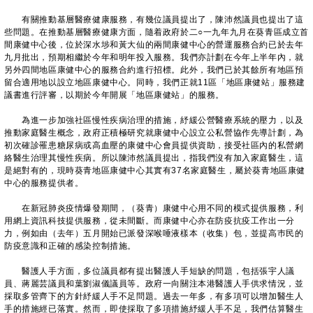
有關推動基層醫療健康服務，有幾位議員提出了，陳沛然議員也提出了這
些問題。在推動基層醫療健康方面，隨着政府於二○一九年九月在葵青區成立首
間康健中心後，位於深水埗和黃大仙的兩間康健中心的營運服務合約已於去年
九月批出，預期相繼於今年和明年投入服務。我們亦計劃在今年上半年內，就
另外四間地區康健中心的服務合約進行招標。此外，我們已於其餘所有地區預
留合適用地以設立地區康健中心。同時，我們正就11區「地區康健站」服務建
議書進行評審，以期於今年開展「地區康健站」的服務。
為進一步加強社區慢性疾病治理的措施，紓緩公營醫療系統的壓力，以及
推動家庭醫生概念，政府正積極研究就康健中心設立公私營協作先導計劃，為
初次確診罹患糖尿病或高血壓的康健中心會員提供資助，接受社區內的私營網
絡醫生治理其慢性疾病。所以陳沛然議員提出，指我們沒有加入家庭醫生，這
是絕對有的，現時葵青地區康健中心其實有37名家庭醫生，屬於葵青地區康健
中心的服務提供者。
在新冠肺炎疫情爆發期間，（葵青）康健中心用不同的模式提供服務，利
用網上資訊科技提供服務，從未間斷。而康健中心亦在防疫抗疫工作出一分
力，例如由（去年）五月開始已派發深喉唾液樣本（收集）包，並提高巿民的
防疫意識和正確的感染控制措施。
醫護人手方面，多位議員都有提出醫護人手短缺的問題，包括張宇人議
員、蔣麗芸議員和葉劉淑儀議員等。政府一向關注本港醫護人手供求情況，並
採取多管齊下的方針紓緩人手不足問題。過去一年多，有多項可以增加醫生人
手的措施經已落實。然而，即使採取了多項措施紓緩人手不足，我們估算醫生