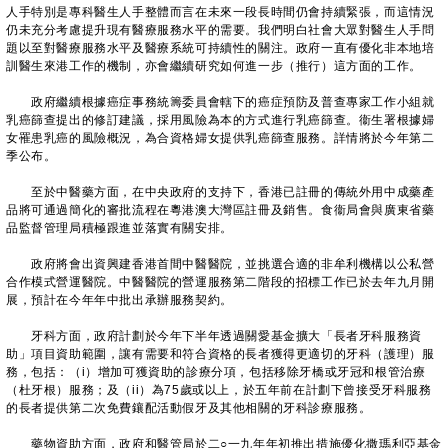
人手特別是專科醫生人手整體而言在未來一段長時間仍會持續緊張，而這情況
仍未充分考慮提升現有醫療服務水平的需要。我們明白社會大眾對醫生人手問
題以至對醫療服務水平及醫療系統可持續性的關注。政府一直有優化非本地培
訓醫生來港工作的機制，亦會繼續研究如何進一步（推行）這方面的工作。
政府繼續根據癌症事務統籌委員會轄下的癌症預防及普查專家工作小組就
乳癌篩查提出的修訂建議，採用風險為本的方式進行乳癌篩查。衞生署根據婦
女罹患乳癌的風險概況，為合資格婦女提供乳癌篩查服務。詳情將於今年第二
季公布。
至於中醫藥方面，在中央政府的支持下，香港已註冊的傳統外用中成藥產
品將可通過簡化的審批流程在粵港澳大灣區註冊及銷售。食衞局會與廣東省藥
品監督管理局積極跟進並落實有關安排。
政府將會出資興建香港首間中醫醫院，並挑選合適的非牟利機構以公私營
合作模式營運醫院。中醫醫院的營運服務第二階段的招標工作已於去年九月開
展，預計在今年年中批出承辦服務契約。
牙科方面，政府計劃於今年下半年透過關愛基金擴大「長者牙科服務資
助」項目資助範圍，讓有需要和符合資格的長者獲得更適切的牙科（護理）服
務，包括：（i）增加可獲資助的診療分項，包括移除牙橋或牙冠和根管治療
（杜牙根）服務；及（ii）為75歲或以上，於五年前在計劃下曾接受牙科服務
的長者提供第二次免費鑲配活動假牙及其他相關的牙科診療服務。
藥物資助方面，政府和醫管局於二○一九年年初推出措施優化撒瑪利亞基金