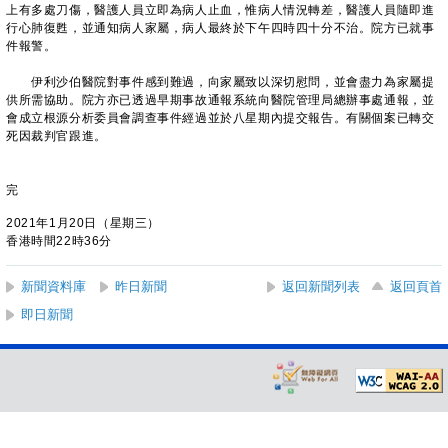
上有多處刀傷，醫護人員立即為病人止血，惟病人情況轉差，醫護人員隨即進
行心肺復甦，並通知病人家屬，病人最終於下午四時四十分不治。院方已就事
件報警。
伊利沙伯醫院對事件感到難過，向家屬致以深切慰問，並會盡力為家屬提
供所需協助。院方亦已透過早期事故通報系統向醫院管理局總辦事處通報，並
會成立根源分析委員會調查事件經過並於八星期內提交報告。有關個案已轉交
死因裁判官跟進。
完
2021年1月20日（星期三）
香港時間22時36分
新聞資料庫
昨日新聞
返回新聞列表
返回頁首
即日新聞