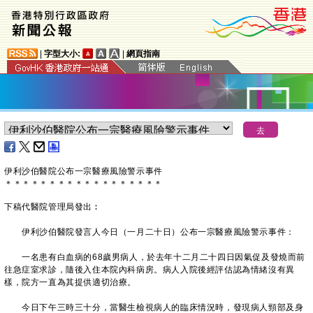
|
字型大小:
|
網頁指南
伊利沙伯醫院公布一宗醫療風險警示事件
＊
＊
＊
＊
＊
＊
＊
＊
＊
＊
＊
＊
＊
＊
＊
＊
＊
＊
下稿代醫院管理局發出︰
伊利沙伯醫院發言人今日（一月二十日）公布一宗醫療風險警示事件：
一名患有白血病的68歲男病人，於去年十二月二十四日因氣促及發燒而前
往急症室求診，隨後入住本院內科病房。病人入院後經評估認為情緒沒有異
樣，院方一直為其提供適切治療。
今日下午三時三十分，當醫生檢視病人的臨床情況時，發現病人頸部及身