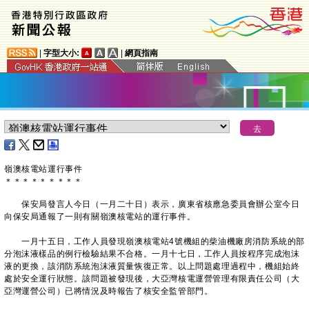
|
字型大小:
|
網頁指南
嶺澳核電站運行事件
＊
＊
＊
＊
＊
＊
＊
＊
＊
保安局發言人今日（一月二十日）表示，廣東省核應急委員會辦公室今日
向保安局通報了一則有關嶺澳核電站的運行事件。
一月十五日，工作人員發現嶺澳核電站4號機組的柴油機廠房消防系統的部
分泡沫液樣品的例行檢驗結果不合格。一月十七日，工作人員按程序完成泡沫
液的更換，該消防系統泡沫液質量恢復正常。以上問題處理過程中，機組始終
處於安全運行狀態。該問題被發現後，大亞灣核電運營管理有限責任公司（大
亞灣運營公司）已將情況及時報告了核安全監管部門。