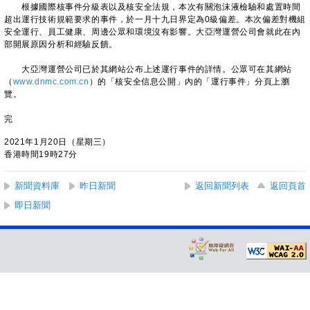
根據國際核事件分級表以及核安全法規，本次有關泡沫液檢驗和處置時間
超出運行技術規範要求的事件，於一月十九日界定為0級偏差。本次偏差對機組
安全運行、員工健康、周邊公眾和環境沒有影響。大亞灣運營公司會就此在內
部開展原因分析和經驗反饋。
大亞灣運營公司已於其網站公布上述運行事件的詳情。公眾可在其網站
（
www.dnmc.com.cn
）的「核安全信息公開」內的「運行事件」分頁上瀏
覽。
完
2021年1月20日（星期三）
香港時間19時27分
新聞資料庫
昨日新聞
返回新聞列表
返回頁首
即日新聞