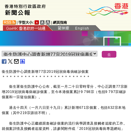
|
字型大小:
|
網頁指南
衞生防護中心調查新增
77
宗
2019
冠狀病毒病確診個案
＊
＊
＊
＊
＊
＊
＊
＊
＊
＊
＊
＊
＊
＊
＊
＊
＊
＊
＊
＊
＊
＊
＊
＊
衞生署衞生防護中心公布，截至一月二十日零時零分，中心正調查77宗新
增2019冠狀病毒病確診個案，至今本港個案累計9 798宗（包括9 797宗確診
個案和一宗疑似個案）。
過去十四天（一月六日至十九日）累計新增671宗個案，包括632宗本地
個案（其中219宗源頭不明）。
衞生防護中心正繼續跟進確診個案的流行病學調查及接觸者追蹤的工作。
就個案詳情及接觸者追蹤資料，請參閱附件或「2019冠狀病毒病專題網站」