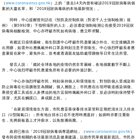
（
www.coronavirus.gov.hk
）上的「過去14天內曾有確診2019冠狀病毒病個
案的大廈名單」和「2019冠狀病毒病的本地最新情況」。
同時，中心提醒曾到訪在《預防及控制疾病（對若干人士強制檢測）規
例》（第599J章）下指明場所的人士，必須遵從強制檢測公告接受2019冠狀
病毒病核酸檢測。中心亦呼籲市民如有病徵，應立即求醫。
有鑑近日疫情嚴峻，衞生防護中心呼籲市民盡量減少外出、社交接觸及外
出用膳，如需外出應佩戴外科口罩及時刻注意手部衞生。中心強烈呼籲長者應
盡量留在家中，避免外出，並考慮透過親友協助處理購物等日常生活所需。
發言人說：「鑑於全球各地的疫情仍然非常嚴峻，各地個案數字不斷上
升，中心強烈呼籲市民應避免所有非必要的外遊計劃。」
「中心亦強烈呼籲市民，時刻保持個人和環境衞生，對預防個人受感染和
防止病毒在社區擴散至為關鍵。個人層面上，市民應在出現呼吸道感染病徵、
乘搭交通工具或在人多擠迫的地方逗留時佩戴外科口罩，並必須時刻保持雙手
清潔，尤其在觸摸口、鼻或眼之前。」
「在家居環境衞生方面，市民應妥善保養排水渠管和定期把清水注入排水
口（U型隔氣口）；所有地台排水口在不使用時應蓋好；如廁時亦要注重衞
生，先將廁板蓋上才沖廁水，以免散播病菌。」
政府已推出「2019冠狀病毒病專題網站」（
www.coronavirus.gov.hk
）
發布與疫情相關的各項最新消息及健康建議，以助市民掌握最新資訊。巿民亦