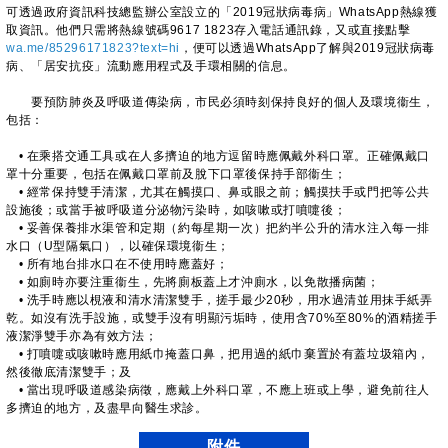
可透過政府資訊科技總監辦公室設立的「2019冠狀病毒病」WhatsApp熱線獲
取資訊。他們只需將熱線號碼9617 1823存入電話通訊錄，又或直接點擊
wa.me/85296171823?text=hi
，便可以透過WhatsApp了解與2019冠狀病毒
病、「居安抗疫」流動應用程式及手環相關的信息。
要預防肺炎及呼吸道傳染病，市民必須時刻保持良好的個人及環境衞生，
包括：
• 在乘搭交通工具或在人多擠迫的地方逗留時應佩戴外科口罩。正確佩戴口
罩十分重要，包括在佩戴口罩前及脫下口罩後保持手部衞生；
• 經常保持雙手清潔，尤其在觸摸口、鼻或眼之前；觸摸扶手或門把等公共
設施後；或當手被呼吸道分泌物污染時，如咳嗽或打噴嚏後；
• 妥善保養排水渠管和定期（約每星期一次）把約半公升的清水注入每一排
水口（U型隔氣口），以確保環境衞生；
• 所有地台排水口在不使用時應蓋好；
• 如廁時亦要注重衞生，先將廁板蓋上才沖廁水，以免散播病菌；
• 洗手時應以梘液和清水清潔雙手，搓手最少20秒，用水過清並用抹手紙弄
乾。如沒有洗手設施，或雙手沒有明顯污垢時，使用含70%至80%的酒精搓手
液潔淨雙手亦為有效方法；
• 打噴嚏或咳嗽時應用紙巾掩蓋口鼻，把用過的紙巾棄置於有蓋垃圾箱內，
然後徹底清潔雙手；及
• 當出現呼吸道感染病徵，應戴上外科口罩，不應上班或上學，避免前往人
多擠迫的地方，及盡早向醫生求診。
附件