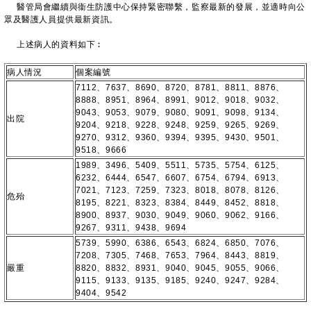
醫管局會繼續與衞生防護中心保持緊密聯繫，監察最新的發展，並適時向公
眾及醫護人員提供最新資訊。
上述病人的資料如下︰
病人情況
個案編號
7112、7637、8690、8720、8781、8811、8876、
8888、8951、8964、8991、9012、9018、9032、
9043、9053、9079、9080、9091、9098、9134、
出院
9204、9218、9228、9248、9259、9265、9269、
9270、9312、9360、9394、9395、9430、9501、
9518、9666
1989、3496、5409、5511、5735、5754、6125、
6232、6444、6547、6607、6754、6794、6913、
7021、7123、7259、7323、8018、8078、8126、
危殆
8195、8221、8323、8384、8449、8452、8818、
8900、8937、9030、9049、9060、9062、9166、
9267、9311、9438、9694
5739、5990、6386、6543、6824、6850、7076、
7208、7305、7468、7653、7964、8443、8819、
嚴重
8820、8832、8931、9040、9045、9055、9066、
9115、9133、9135、9185、9240、9247、9284、
9404、9542