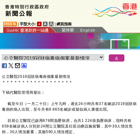
|
字型大小:
|
網頁指南
公立醫院
2019
冠狀病毒病個案最新情況
＊
＊
＊
＊
＊
＊
＊
＊
＊
＊
＊
＊
＊
＊
＊
＊
＊
＊
下稿代醫院管理局發出︰
截至今日（一月二十日）上午九時，過去24小時共有37名確診2019冠狀病
毒病的病人出院，至今共有8 865名確診或疑似病人康復出院。
目前公立醫院已啟用676間負壓病房，合共1 224張負壓病床，現時共有
659名確診病人分別於24間公立醫院及社區治療設施留醫，其中39人情況危
殆，30人情況嚴重，其餘590人情況穩定。