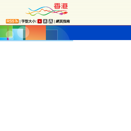
|
字型大小:
|
網頁指南