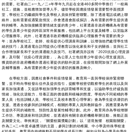
的需要。社署由二○一九／二○年學年九月起在全港460多間中學推行「一校兩
社工」措施，並相應增加督導人手。儘管學校因應疫情發展需要暫停面授課
堂，學校社工仍繼續與學生及學校人員保持緊密聯繫。除了透過電話或網上聯
絡外，如有需要或遇緊急情況，亦會透過會面或探訪，為有需要的學生提供適
時的輔導。為加強接觸需要情緒支援的青少年，社署透過非政府機構為有需要
的學生及青少年提供跨區深宵外展服務，包括網上平台支援及輔導，以至臨床
心理服務等。此外，社署透過非政府機構提供臨床心理服務予有需要的青少
年；並為學校社工、老師、校長提供心理講座和訓練，以增強他們處理學生情
緒的技巧；及透過電台訪問提供心理教育以強化家長和子女的關係；並與社工
合作增強家長和子女的溝通能力及技巧。社署網頁亦設有「2020抗疫心理資源
庫」及印製「抗疫心理資源套」，為公眾人士包括青少年提供心理支援資訊。
獲資助的非政府機構亦透過社署提供的額外資源，在疫情期間加強了網上外展
及輔導服務，為有需要的青少年提供適切的服務及轉介。
在學校方面，因應社會事件和疫情發展，教育局一直與學校保持緊密聯
繫，並不時向學校發出信件及提供指引，提醒學校密切觀察學生的表現以及與
家長加強溝通，又促請學校加强學生的訓育輔導和支援，以協助學生紓緩負面
情緒，強化抗逆能力，培養正面的價值觀和積極的態度。學校內不同範疇的專
業人員（包括訓輔人員、學校社工及校本教育心理學家）會為學生提供適切的
支援。透過全校參與的訓輔模式，相關的專業人員與教師協作，因應需要為學
生提供不同的補救性、預防性及發展性輔導計劃。此外，教育局亦為學校增辦
工作坊、專題講座和培訓課程，並透過與有關非政府機構舉辦活動，推動正面
及關愛文化。舉例來説，「關愛校園獎勵計劃」以「逆境無懼 校園顯關愛」
作為二○二○年度卓越獎項的主題，參與計劃的幼稚園、中小學及特殊學校達
430多所。教育局亦持續推動不同的學生成長計劃，例如分別為小學及中學生