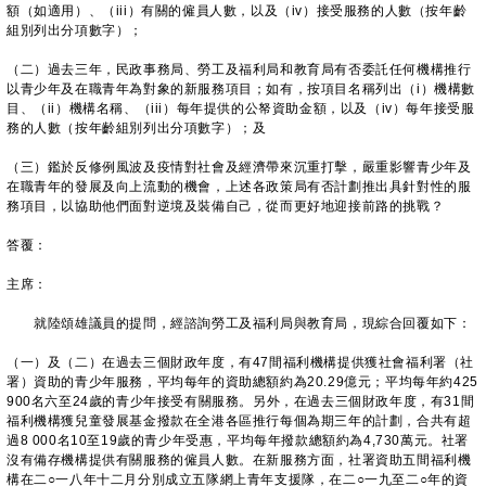
額（如適用）、（iii）有關的僱員人數，以及（iv）接受服務的人數（按年齡
組別列出分項數字）；
（二）過去三年，民政事務局、勞工及福利局和教育局有否委託任何機構推行
以青少年及在職青年為對象的新服務項目；如有，按項目名稱列出（i）機構數
目、（ii）機構名稱、（iii）每年提供的公帑資助金額，以及（iv）每年接受服
務的人數（按年齡組別列出分項數字）；及
（三）鑑於反修例風波及疫情對社會及經濟帶來沉重打擊，嚴重影響青少年及
在職青年的發展及向上流動的機會，上述各政策局有否計劃推出具針對性的服
務項目，以協助他們面對逆境及裝備自己，從而更好地迎接前路的挑戰？
答覆：
主席：
就陸頌雄議員的提問，經諮詢勞工及福利局與教育局，現綜合回覆如下：
（一）及（二）在過去三個財政年度，有47間福利機構提供獲社會福利署（社
署）資助的青少年服務，平均每年的資助總額約為20.29億元；平均每年約425
900名六至24歲的青少年接受有關服務。另外，在過去三個財政年度，有31間
福利機構獲兒童發展基金撥款在全港各區推行每個為期三年的計劃，合共有超
過8 000名10至19歲的青少年受惠，平均每年撥款總額約為4,730萬元。社署
沒有備存機構提供有關服務的僱員人數。在新服務方面，社署資助五間福利機
構在二○一八年十二月分別成立五隊網上青年支援隊，在二○一九至二○年的資