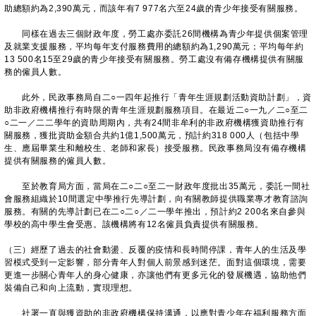
助總額約為2,390萬元，而該年有7 977名六至24歲的青少年接受有關服務。
同樣在過去三個財政年度，勞工處亦委託26間機構為青少年提供個案管理
及就業支援服務，平均每年支付服務費用的總額約為1,290萬元；平均每年約
13 500名15至29歲的青少年接受有關服務。勞工處沒有備存機構提供有關服
務的僱員人數。
此外，民政事務局自二○一四年起推行「青年生涯規劃活動資助計劃」，資
助非政府機構推行有時限的青年生涯規劃服務項目。在最近二○一九／二○至二
○二一／二二學年的資助周期內，共有24間非牟利的非政府機構獲資助推行有
關服務，獲批資助金額合共約1億1,500萬元，預計約318 000人（包括中學
生、應屆畢業生和離校生、老師和家長）接受服務。民政事務局沒有備存機構
提供有關服務的僱員人數。
至於教育局方面，當局在二○二○至二一財政年度批出35萬元，委託一間社
會服務組織於10間選定中學推行先導計劃，向有關教師提供職業專才教育諮詢
服務。有關的先導計劃已在二○二○／二一學年推出，預計約2 200名來自參與
學校的高中學生會受惠。該機構將有12名僱員負責提供有關服務。
（三）經歷了過去的社會動盪、反覆的疫情和長時間停課，青年人的生活及學
習模式受到一定影響，部分青年人對個人前景感到迷茫。面對這個環境，需要
更進一步關心青年人的身心健康，亦讓他們有更多元化的發展機遇，協助他們
裝備自己和向上流動，實現理想。
社署一直與獲資助的非政府機構保持溝通，以應對青少年在福利服務方面