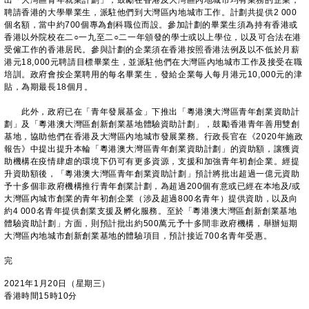
出「大灣區青年就業計劃」，鼓勵在香港及大灣區內地城市均有業務的企業，
聘請香港的大學畢業生，派駐他們到大灣區內地城市工作。計劃共提供2 000
個名額，當中約700個專為創科職位而設。參加計劃的畢業生須為持有香港或
香港以外院校在二○一九至二○二一年頒發的學士或以上學位，以及可合法在港
受僱工作的香港居民。參與計劃的企業須在香港按照香港法例及以不低於月薪
港元18,000元聘請目標畢業生，並派駐他們在大灣區內地城市工作及接受在職
培訓。政府會按企業聘用的每名畢業生，發給企業每人每月港元10,000元的津
貼，為期最長18個月。
此外，政府已在「青年發展基金」下推出「粵港澳大灣區青年創業資助計
劃」及「粵港澳大灣區創新創業基地體驗資助計劃」，鼓勵香港青年善用雙創
基地，協助他們在香港及大灣區內地城市發展業務。行政長官在《2020年施政
報告》中提出提升本輪「粵港澳大灣區青年創業資助計劃」的資助額，讓獲資
助機構在疫情肆虐的環境下仍可有更多資源，支援和加強青年初創企業。經提
升資助額後，「粵港澳大灣區青年創業資助計劃」預計將批出超過一億元資助
予十多個非政府機構推行青年創業計劃，為超過200個有意或已經在本地及/或
大灣區內城市創業的青年初創企業（涉及超過800名青年）提供資助，以及向
約4 000名青年提供創業支援及孵化服務。至於「粵港澳大灣區創新創業基地
體驗資助計劃」方面，則預計批出約500萬元予十多間非政府機構，舉辦短期
大灣區內地城市創新創業基地的體驗項目，預計接近700名青年受惠。
完
2021年1月20日（星期三）
香港時間15時10分