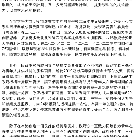
舉辦的「成長的天空計劃」及「多元智能躍進計劃」，提升學生的的抗逆能
力，以面對未來的挑戰。
至於大學方面，疫情影響大學的教與學模式及學生支援服務，亦令不少大
學生因學業或求職受阻而感到壓力和焦慮。有見及此，大學教育資助委員會
（教資會）在二○二○年十一月作出一筆過5,000萬元的特別撥款，鼓勵大學以
創新思維，拓展更多元化及透過不同途徑提供學生支援服務。八所教資會資助
大學將利用該筆撥款，在二○二○／二○二一至二○二一／二○二二學年期間推展
75項計劃，以擴展現有學生服務及推出新服務，範圍涵蓋心理輔導、精神健
康、職業規劃及發展、體能及健康生活等，以支持學生渡過疫情下的困境。
此外，民政事務局聯同青年發展委員會推出了不同措施，資助非政府機構
為青年人提供相關的服務項目。縱使2019冠狀病毒病疫情令大部份交流、實習
及實體培訓不能舉行，我們向在「青年生涯規劃活動資助計劃」下獲資助的非
政府機構增撥額外資源，讓它們善用科技提供有助提升青年人在疫情期間的身
心健康和壓力管理等活動，為學生在疫情期間提供有關生涯規劃的支援和培
訓。有關措施獲非政府機構正面回響，至今透過電子學習方式共推展超過620
次活動。此外，我們更進一步優化資助計劃，推出「中學生／離校生個人升學
和就業支援服務」，向24間獲資助機構提供一次性、為期一年的額外撥款，特
別為一些仍未有明確升學或就業路向和有需要的青年，提供全面、深入和具持
續性的輔導支援。
除了在本港創造一個良好的成長環境外，政府亦一直致力拓展香港青年在
香港以至整個粵港澳大灣區（大灣區）的就業和創業機遇。政府於今年一月推