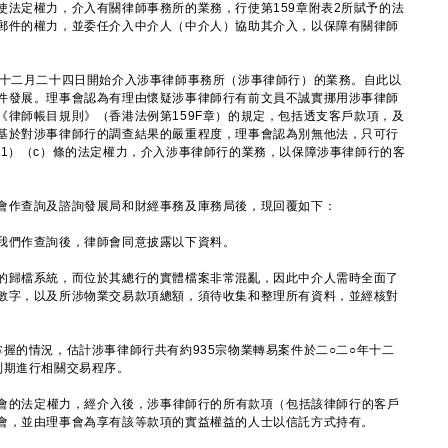
使法定權力，介入有關律師事務所的業務，行使第159章附表2所賦予的法
郵件的權力，並委任介入中介人（中介人）協助其介入，以保障有關律師
十二月二十四日開始介入涉事律師事務所（涉事律師行）的業務。自此以
件發展。理事會認為有理由懷疑涉事律師行有前文員不誠實挪用涉事律師
《律師帳目規則》（香港法例第159F章）的規定，包括透支客戶款項，及
基於對涉事律師行的調查結果的嚴重程度，理事會認為別無他法，只可行
26A（1）（c）條的法定權力，介入涉事律師行的業務，以保障涉事律師行的客
作查詢及諮詢發展局和財經事務及庫務局後，現回覆如下：
我們作查詢後，律師會同意披露以下資料。
歸檔系統，而位於其總行的實體檔案非常混亂，因此中介人需時全面了
數字，以及所涉物業交易款項總額，須待收集和整理所有資料，並經核對
的情況，估計涉事律師行共有約935宗物業轉易案件於二○二○年十二
到期進行相關交易程序。
師會的法定權力，經介入後，涉事律師行的所有款項（包括該律師行的客戶
會，並由理事會為享有該等款項的實益權益的人士以信託方式持有。