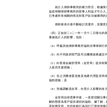
就介入律師事務所的權力而言，根據第15
益或有關律師事務所的當事人利益才可介入
已考慮所有相關的情況和客戶款項被挪用的
律師會表示會不斷檢討其運作，並樂意
（四）正如於二○二一年一月十二日發出的
量減低介入的影響，包括：
（a）呼籲其他律師事務所協助涉事律師行
（b）向不同政府部門及司法機構政務處交
（c）向香港金融管理局（金管局）提供有
人提供支援措施；
（d）告之消費者委員會及地產代理監管局
協助措施；及
（e）預備調解員名單，向受介入影響的各
金管局自得悉事件後，一直密切關注事件
解的態度為客戶提供適切的協助。據了解，
及財務安排，包括有銀行為該行已發放按揭