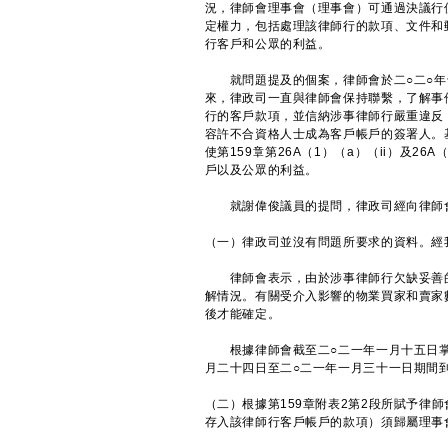
況，律師會理事會（理事會）可通過決議行
定權力，包括處理該律師行的款項、文件和
行客戶和公眾的利益。
就問題提及的個案，律師會於二○二○年
來，律政司一直與律師會保持聯繫，了解事
行的客戶款項，並信納涉事律師行嚴重違反
容許不合資格人士成為客戶帳戶的簽署人。
使第159章第26A（1）（a）（ii）及
戶以及公眾的利益。
就謝偉俊議員的提問，律政司經向律師會
（一）律政司並沒有問題所要求的資料。經
律師會表示，由於涉事律師行欠缺妥善的
解情況。有關受介入影響的物業買家和賣家
後才能確定。
根據律師會截至二○二一年一月十五日掌握
月二十四日至二○二一年一月三十一日期間
（二）根據第159章附表2第2段所賦予律
存入該律師行客戶帳戶的款項）須歸屬理事