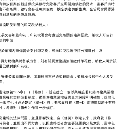
有轉按個案的新提供按揭銀行免除客戶立即開始供款的要求，讓客戶有時
案不盡相同，銀行會審視每宗個案，以提供適切的協助。金管局會與香港
得到適切的保障及協助。
協助受影響的印花稅納稅人：
交易文書加蓋印花，印花稅署會考慮減免相關的逾期罰款。納稅人可自行
款的申請；
能於短期內籌備資金支付印花稅，可向印花稅署申請分期繳付；及
非買方將物業轉售或出售，則有關買賣協議無須繳付印花稅。納稅人可於該
還已繳付的印花稅。
安排發出新聞公報。印花稅署亦已通知律師會，並積極接觸中介人及受
宜。
港法例第585章）（《條例》）旨在建立一個以業權註冊紀錄為物業業權
證業權的契約註冊制度，從而為物業業權提供更大保障和明確性，並簡化
○○四年七月通過制定《條例》時，要求政府在《條例》實施前就若干有待
討，考慮對《條例》作進一步修訂。
複雜的法律問題，並且影響深遠。自《條例》制定以來，政府就《條
持份者，並提出不同方案，以回應持份者對主要議題的分歧意見，當中包
即轉換機制），以及更正機制和彌償安排。政府一直致力與主要持份者磋