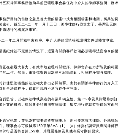
五家律師事務所協助早前已獲理事會委任為中介人的律師事務所，務求
務所目前的當務之急是從大量的檔案中找出相關檔案和地契，將具迫切
製索引。截至二○二一年一月十五日，涉事律師行位於太子、荃灣及元朗
中環總行的檔案及事宜。
二一年二月開始申索程序。中介人將須謹慎檢視證明文件以核實申索。
案紀錄並不完整的情況下，退還有關的客戶款項必須獲得法庭命令的授
正在盡最大努力，有效率地處理相關程序。律師會亦在力所能及的範圍
們的工作。然而，由於檔案數目眾多和紀錄混亂，相關程序需時處理。
其行使監管職能的法定權力作出公開解釋。由於有關涉事律師行的介入工
或刑事法律程序，律政司現時不適宜作任何評論。
監管，以確保法律執業者的專業和獨立性。第159章及其附屬條例訂
業分支的機構。律師會必須按照有關法律，獨立地行使就監管律師方面的
適宜執業，並認為有需要調查有關事項，則可要求該名律師、外地律師
。理事會亦可根據第159章第8AA（1）（a）條委任調查員查閱律師行
律師行是否符合第159章、其附屬條例及其他專業守則的要求。