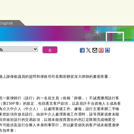
上謝偉俊議員的提問和律政司司長鄭若驊資深大律師的書面答覆：
一家律師行（該行）的一名前文員（俗稱「師爺」）不誠實挪用該行客
（第159F章）的規定，包括透支客戶款項，以及容許不合資格人士成為客
為介入中介人（中介人），以處理善後工作。據報，該行主要承辦二手物
家把款項存放在該行。由於中介人處理善後工作需時，該等買家或會未能
回存放於該行的交易款項，以致未能按買賣合約所訂定限期完成物業交
件可能涉及該行合夥人本身刑事罪行，所以蒙受損失的客戶或未能透過律
告知本會：