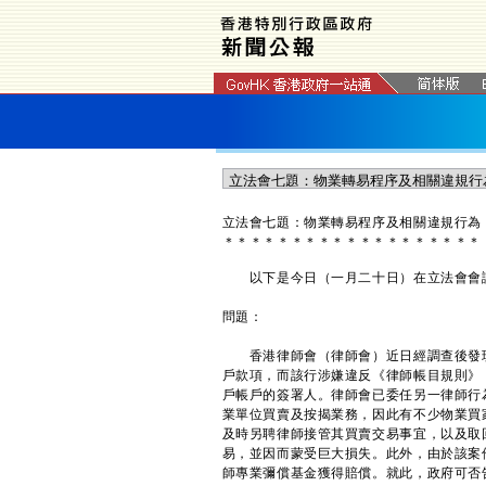
立法會七題：物業轉易程序及相關違規行為
＊
＊
＊
＊
＊
＊
＊
＊
＊
＊
＊
＊
＊
＊
＊
＊
＊
＊
＊
以下是今日（一月二十日）在立法會會議
問題：
香港律師會（律師會）近日經調查後發現
戶款項，而該行涉嫌違反《律師帳目規則》
戶帳戶的簽署人。律師會已委任另一律師行
業單位買賣及按揭業務，因此有不少物業買
及時另聘律師接管其買賣交易事宜，以及取
易，並因而蒙受巨大損失。此外，由於該案
師專業彌償基金獲得賠償。就此，政府可否