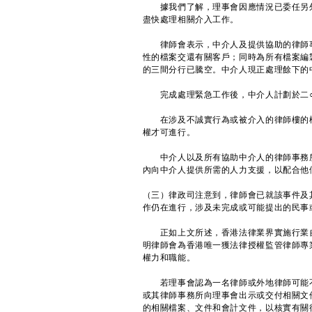
據我們了解，理事會因應情況已委任另外
盡快處理相關介入工作。
律師會表示，中介人及提供協助的律師事
性的檔案交還有關客戶；同時為所有檔案編
的三間分行已騰空。中介人現正處理餘下的
完成處理緊急工作後，中介人計劃於二○
在涉及不誠實行為或被介入的律師樓的檔
權才可進行。
中介人以及所有協助中介人的律師事務所
內向中介人提供所需的人力支援，以配合他
（三）律政司注意到，律師會已就該事件及
作仍在進行，涉及未完成或可能提出的民事
正如上文所述，香港法律業界實施行業自我
明律師會為香港唯一獲法律授權監管律師專
權力和職能。
若理事會認為一名律師或外地律師可能不
或其律師事務所向理事會出示或交付相關文件
的相關檔案、文件和會計文件，以核實有關