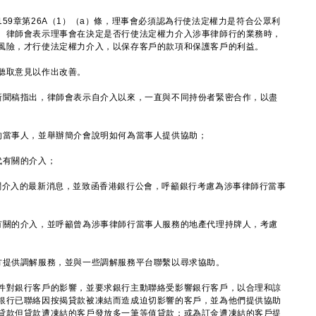
9章第26A（1）（a）條，理事會必須認為行使法定權力是符合公眾利
。律師會表示理事會在決定是否行使法定權力介入涉事律師行的業務時，
風險，才行使法定權力介入，以保存客戶的款項和保護客戶的利益。
聽取意見以作出改善。
新聞稿指出，律師會表示自介入以來，一直與不同持份者緊密合作，以盡
的當事人，並舉辦簡介會說明如何為當事人提供協助；
代有關的介入；
關介入的最新消息，並致函香港銀行公會，呼籲銀行考慮為涉事律師行當事
有關的介入，並呼籲曾為涉事律師行當事人服務的地產代理持牌人，考慮
方提供調解服務，並與一些調解服務平台聯繫以尋求協助。
對銀行客戶的影響，並要求銀行主動聯絡受影響銀行客戶，以合理和諒
銀行已聯絡因按揭貸款被凍結而造成迫切影響的客戶，並為他們提供協助
貸款但貸款遭凍結的客戶發放多一筆等值貸款；或為訂金遭凍結的客戶提