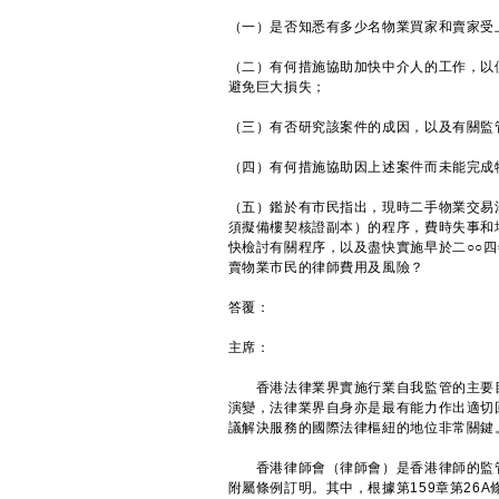
（一）是否知悉有多少名物業買家和賣家受
（二）有何措施協助加快中介人的工作，以
避免巨大損失；
（三）有否研究該案件的成因，以及有關監
（四）有何措施協助因上述案件而未能完成
（五）鑑於有市民指出，現時二手物業交易
須擬備樓契核證副本）的程序，費時失事和
快檢討有關程序，以及盡快實施早於二○○四
賣物業市民的律師費用及風險？
答覆：
主席：
香港法律業界實施行業自我監管的主要目
演變，法律業界自身亦是最有能力作出適切
議解決服務的國際法律樞紐的地位非常關鍵
香港律師會（律師會）是香港律師的監管機
附屬條例訂明。其中，根據第159章第26