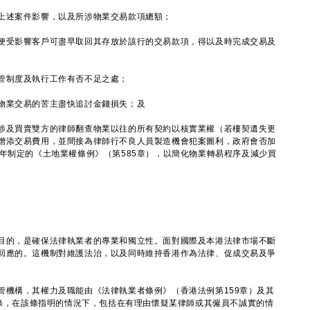
上述案件影響，以及所涉物業交易款項總額；
便受影響客戶可盡早取回其存放於該行的交易款項，得以及時完成交易及
管制度及執行工作有否不足之處；
物業交易的苦主盡快追討金錢損失；及
涉及買賣雙方的律師翻查物業以往的所有契約以核實業權（若樓契遺失更
增添交易費用，並間接為律師行不良人員製造機會犯案圖利，政府會否加
年制定的《土地業權條例》（第585章），以簡化物業轉易程序及減少買
的，是確保法律執業者的專業和獨立性。面對國際及本港法律市場不斷
回應的。這機制對維護法治，以及同時維持香港作為法律、促成交易及爭
。
構，其權力及職能由《法律執業者條例》（香港法例第159章）及其
A條，在該條指明的情況下，包括在有理由懷疑某律師或其僱員不誠實的情