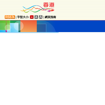
|
字型大小:
|
網頁指南