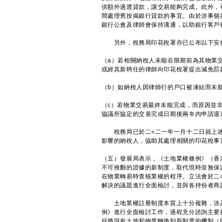
供額外過渡貸款，讓交易能夠完成。此外，
間處理舊按揭銀行貸款的事宜。由於涉事個
銀行公會及律師會保持溝通，以助銀行客戶
另外，稅務局印花稅署亦已公布以下安排
（a）若相關納稅人未能在限期前為其物業
或經其新聘任的律師向印花稅署提出減免罰
（b）如納稅人因律師行的戶口被凍結而未
（c）若物業交易最終未能完成，而原因並
協議所協定的交易完成日期後兩年內申請退
稅務局已於二○二一年一月十二日就上述
影響的納稅人，協助其處理相關的印花稅事
（五）發展局表示，《土地業權條例》（香
不可推翻的證據的新制度，取代現時並無保
在物業轉易時查核業權的程序。立法會於二
解決的議題進行全面檢討，並與各持份者商
土地業權註冊制度本質上十分複雜，涉及
例》進行全面檢討工作，過程充分諮詢主要
括將現有土地和物業轉換到新制度的機制（