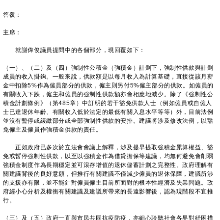
答覆：
主席：
就謝偉俊議員提問中的各個部分，現回覆如下：
（一）、（二）及（四）強制性公積金（強積金）計劃下，強制性供款與計劃
成員的收入掛鉤。一般來說，供款額是以每月收入為計算基礎，直接從該月薪
金中扣除5%作為僱員部分的供款，僱主則另付5%僱主部分的供款。如僱員的
有關收入下跌，僱主和僱員的強制性供款額亦會相應地減少。除了《強制性公
積金計劃條例》（第485章）中訂明的若干豁免供款人士（例如僱員或自僱人
士已達退休年齡、有關收入低於法定的最低有關入息水平等等）外，目前法例
並沒有暫停或緩繳部分或全部強制性供款的安排。建議將涉及修改法例，以豁
免僱主及僱員作強積金供款的責任。
正如政府已多次於立法會會議上解釋，涉及提早提取強積金累算權益、豁
免或暫停強制性供款，以至以強積金作為借貸擔保等建議，均無何避免會削弱
強積金制度作為長期穩定並可滾存增值的退休儲蓄計劃之完整性。政府理解有
關建議背後的良好意願，但推行有關建議不僅減少僱員的退休保障，建議所涉
的支援亦有限，並不能針對僱員僱主目前所面對的根本性經濟及失業問題。政
府經小心分析及權衡有關建議及建議所帶來的長遠影響後，認為現階段不宜推
行。
（三）及（五）政府一直與市民共同抗疫防疫，亦細心聆聽社會各界對紓困措