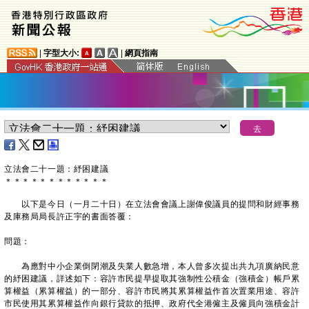
|
字型大小:
|
網頁指南
立法會
二十一
題：紓困建議
＊
＊
＊
＊
＊
＊
＊
＊
＊
＊
＊
＊
以下是今日（一月二十日）在立法會會議上謝偉俊議員的提問和財經事務
及庫務局局長許正宇的書面答覆：
問題：
為應對中小企業倒閉潮及失業人數急增，本人曾多次提出共九項廣納民意
的紓困建議，詳述如下：容許市民提早提取其強制性公積金（強積金）帳戶累
算權益（累算權益）的一部分、容許市民將其累算權益作首次置業用途、容許
市民使用其累算權益作向銀行貸款的抵押、政府代全港僱主及僱員向強積金計