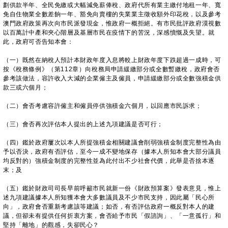
劃供款半年、全民免繳或大幅減免薪俸稅、政府代所有業主繳付地租一年、寬
免自住物業全數差餉一年、豁免向賣樓的失業業主徵收額外印花稅，以及參考
澳門政府政策再次向市民派發現金，惟政府一概拒絕。有市民批評政府漠視數
以百萬計中產和夾心階層及基層市民在疫情下的苦況，深感憤慨及失望。就
此，政府可否告知本會：
（一）既然在納稅人預計本財政年度入息將較上財政年度下跌超過一成時，可
按《稅務條例》（第112章）向稅務局申請緩繳部分或全數暫繳稅，政府會否
參考該做法，容許收入大減的企業僱主及僱員，申請緩繳部分或全數強積金供
款三或六個月；
（二）會否考慮容許僱主和僱員停供強積金六個月，以回應市民訴求；
（三）會否再次評估本人提出的上述九項建議是否可行；
（四）鑑於政府屢次以本人所提強積金相關建議會削弱強積金制度完整性為由
予以否決，政府有否評估，至今一成不變地保存（據本人所知本會大部分議員
均反對的）強積金制度的完整性並為此付出不少社會代價，此舉是否捨本逐
末；及
（五）鑑於財政司司長早前呼籲市民就新一份《財政預算案》發表意見，惟上
述九項建議據本人所知獲本會大多數議員及不少市民支持，因此屬「民心所
向」，政府會否重新考慮該等建議；如否，有否評估政府一概反對本人的建
議，但卻未有提供任何折衷方案，會否給予市民「假諮詢」、「一意孤行」和
堅持「離地」的觀感，失卻民心？