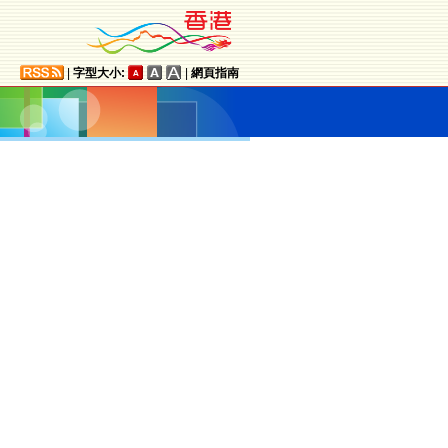
|
字型大小:
|
網頁指南