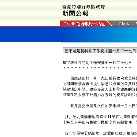
屋宇署延長特別工作安排至一月二十七日
＊
＊
＊
＊
＊
＊
＊
＊
＊
＊
＊
＊
＊
＊
＊
＊
＊
＊
因應政府於一月十九日延長政府僱員特別
此期間繼續為市民提供緊急和必須的公共服
關鍵法定申請、建築專業人士和承建商的註
或商住私人樓宇外牆排水系統的視察計劃和
親身提交申請及文件的安排與一月六日
（1）於九龍油麻地海庭道11號西九龍政
十時至下午四時接收市民提交的有關文件。
（2）於屋宇署總部地下設置的投標／報價