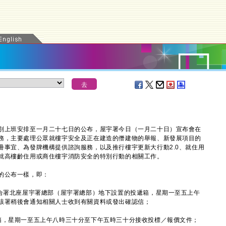
上班安排至一月二十七日的公布，屋宇署今日（一月二十日）宣布會在
務，主要處理公眾就樓宇安全及正在建造的僭建物的舉報、新發展項目的
冊事宜、為發牌機構提供諮詢服務，以及推行樓宇更新大行動2.0、就住用
就高樓齡住用或商住樓宇消防安全的特別行動的相關工作。
的公布一樣，即：
府合署北座屋宇署總部（屋宇署總部）地下設置的投遞箱，星期一至五上午
該署稍後會通知相關人士收到有關資料或發出確認信；
箱，星期一至五上午八時三十分至下午五時三十分接收投標／報價文件；