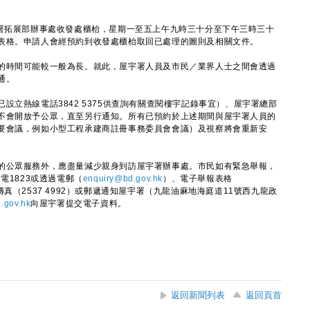
宇署拓展部辦事處收發處櫃枱，星期一至五上午九時三十分至下午三時三十
表格。申請人會經預約到收發處櫃枱取回已處理的圖則及相關文件。
時間可能較一般為長。就此，屋宇署人員及市民／業界人士之間會透過
通。
熱線電話3842 5375供查詢有關查閱樓宇記錄事宜）、屋宇署總部
不會開放予公眾，直至另行通知。所有已預約於上述期間與屋宇署人員的
要會議，例如小型工程承建商註冊事務委員會會議）及視察將會重新安
公眾服務外，應盡量減少親身到訪屋宇署辦事處。市民如有緊急舉報，
電1823或透過電郵（
enquiry@bd.gov.hk
）、電子舉報表格
傳真（2537 4992）或郵遞通知屋宇署（九龍油麻地海庭道11號西九龍政
.gov.hk
向屋宇署提交電子資料。
返回新聞列表
返回頁首