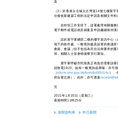
及
（3）於香港太古城太古灣道14號七樓屋
分接收新建築工程的法定申請及相關文件和
在特別工作安排下，該署處理有關服務的
電子郵件或電話就其個案及申請繼續保持溝
設於屋宇署總部二樓的樓宇資訊中心（已設立
地下的收件處、一般查詢處及該署的會議室
會面、會議（但不包括為符合法例要求的重
排，相關人士並會稍後獲另行通知。
屋宇署呼籲市民除真正有急切需要該署的
請致電1823。如有一般查詢或舉報，亦可致
（
eform.one.gov.hk/form/bd0001/tc/
）、
府合署北座）。此外，亦可透過
receipt@bd
完
2021年1月20日（星期三）
香港時間11時25分
新聞資料庫
昨日新聞