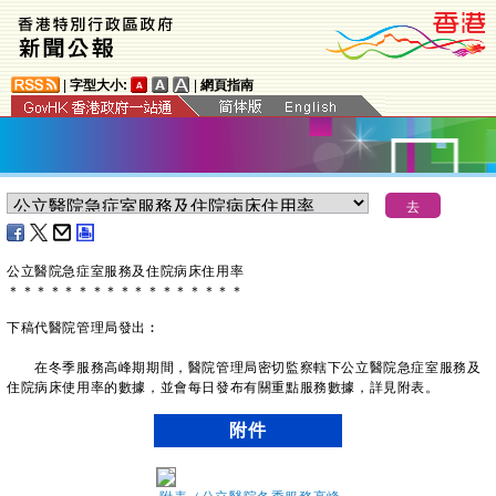
|
字型大小:
|
網頁指南
公立醫院急症室服務及住院病床住用率
＊
＊
＊
＊
＊
＊
＊
＊
＊
＊
＊
＊
＊
＊
＊
＊
＊
下稿代醫院管理局發出︰
在冬季服務高峰期期間，醫院管理局密切監察轄下公立醫院急症室服務及
住院病床使用率的數據，並會每日發布有關重點服務數據，詳見附表。
附件