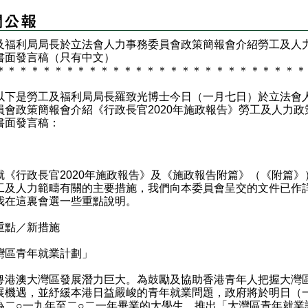
及福利局局長於立法會人力事務委員會政策簡報會介紹勞工及人
書面發言稿（只有中文）
＊
＊
＊
＊
＊
＊
＊
＊
＊
＊
＊
＊
＊
＊
＊
＊
＊
＊
＊
＊
＊
＊
＊
＊
＊
＊
＊
是勞工及福利局局長羅致光博士今日（一月七日）於立法會
員會政策簡報會介紹《行政長官2020年施政報告》勞工及人力政
書面發言稿：
：
行政長官2020年施政報告》及《施政報告附篇》（《附篇》
工及人力範疇有關的主要措施，我們向本委員會呈交的文件已作
我在這裏會選一些重點說明。
重點／新措施
灣區青年就業計劃」
澳大灣區發展潛力巨大。為鼓勵及協助香港青年人把握大灣
展機遇，並紓緩本港日益嚴峻的青年就業問題，政府將於明日（
為二○一九年至二○二一年畢業的大學生，推出「大灣區青年就業