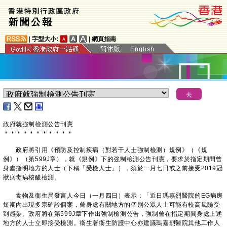
|
字型大小:
|
網頁指南
政府就強制檢測公告刊憲
＊
＊
＊
＊
＊
＊
＊
＊
＊
＊
＊
政府將引用《預防及控制疾病（對若干人士強制檢測）規例》（《規
例》）（第599J章），就《規例》下的強制檢測公告刊憲，要求於指定期間曾
身處指明地方的人士（下稱「受檢人士」），須於一月七日或之前接受2019冠
狀病毒病核酸檢測。
食物及衞生局發言人今日（一月四日）表示：「近日瑪嘉烈醫院的EG病房
短期內出現多宗確診個案，曾身處有關地方的個別公眾人士可能有較高風險受
到感染。政府將在第599J章下作出強制檢測公告，強制曾在指定期間身處上述
地方的人士立即接受檢測。衞生署衞生防護中心亦建議瑪嘉烈醫院其他工作人