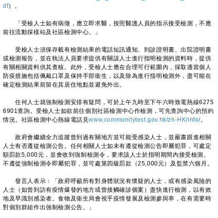
df
）。
「受檢人士如有病徵，應立即求醫，按照醫護人員的指示接受檢測，不應
前往流動採樣站及社區檢測中心。」
受檢人士須保存載有檢測結果的電話短訊通知、到診證明書、出院證明書
或檢測報告，並在執法人員要求提供有關該人士進行指明檢測的資料時，提供
有關相關資料供其查核。此外，受檢人士應在合理可行範圍內，採取適當個人
防疫措施包括佩戴口罩及保持手部衞生，以及除為進行指明檢測外，盡可能在
確定檢測結果前留在其居住地點並避免外出。
任何人士就強制檢測安排有疑問，可於上午九時至下午六時致電熱線6275
6901查詢。受檢人士如欲前往個別社區檢測中心作檢測，可先查詢中心的預約
情況。社區檢測中心熱線電話見
www.communitytest.gov.hk/zh-HK/info/
。
政府會繼續全力追蹤曾到過有關地方並可能受感染人士，並嚴肅跟進相關
人士有否遵從檢測公告。任何相關人士如未有遵從檢測公告即屬犯罪，可處定
額罰款5,000元，並會收到強制檢測令，要求該人士於指明期間內接受檢測。
不遵從強制檢測令即屬犯罪，並可處第四級罰款（25,000元）及監禁六個月。
發言人表示：「政府呼籲所有對身體狀況有懷疑的人士，或有感染風險的
人士（如曾到訪有疫情爆發的地方或曾接觸確診個案）盡快進行檢測，以有效
地及早識別感染者。食物及衞生局會視乎疫情發展及檢測參與率，在有需要時
對個別群組作出強制檢測公告。」