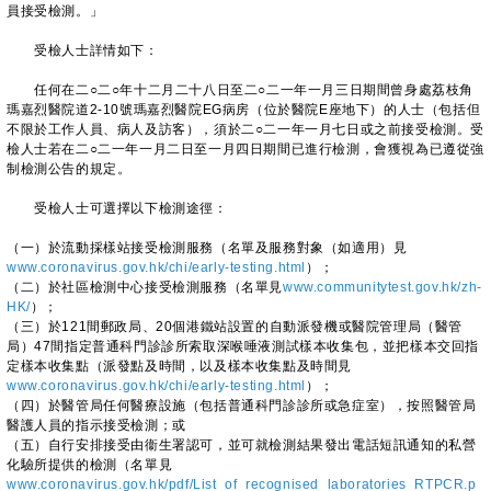
員接受檢測。」
受檢人士詳情如下：
任何在二○二○年十二月二十八日至二○二一年一月三日期間曾身處荔枝角
瑪嘉烈醫院道2-10號瑪嘉烈醫院EG病房（位於醫院E座地下）的人士（包括但
不限於工作人員、病人及訪客），須於二○二一年一月七日或之前接受檢測。受
檢人士若在二○二一年一月二日至一月四日期間已進行檢測，會獲視為已遵從強
制檢測公告的規定。
受檢人士可選擇以下檢測途徑：
（一）於流動採樣站接受檢測服務（名單及服務對象（如適用）見
www.coronavirus.gov.hk/chi/early-testing.html
）；
（二）於社區檢測中心接受檢測服務（名單見
www.communitytest.gov.hk/zh-
HK/
）；
（三）於121間郵政局、20個港鐵站設置的自動派發機或醫院管理局（醫管
局）47間指定普通科門診診所索取深喉唾液測試樣本收集包，並把樣本交回指
定樣本收集點（派發點及時間，以及樣本收集點及時間見
www.coronavirus.gov.hk/chi/early-testing.html
）；
（四）於醫管局任何醫療設施（包括普通科門診診所或急症室），按照醫管局
醫護人員的指示接受檢測；或
（五）自行安排接受由衞生署認可，並可就檢測結果發出電話短訊通知的私營
化驗所提供的檢測（名單見
www.coronavirus.gov.hk/pdf/List_of_recognised_laboratories_RTPCR.p