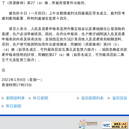
了《房屋條例》第27（a）條，而被房屋署作出檢控。
被告於今日（一月四日）上午在觀塘裁判法院被裁定罪名成立。裁判官考
慮到案情嚴重，即時判處被告監禁十四天。
​
發言人表示，入息及資產申報表是用作釐定租金以及審核續住公屋資格的
基礎，住户必須準確填寫。因此，在作出申報前，住户應仔細閱讀入息及資產
申報表的內容及填表須知，並按指定的方法計算其收入及資產填寫相關資料。
否則，住户便可能因明知而作出虛假陳述，而觸犯《房屋條例》第26（1）
（a）條（如罪名成立，可判最高罰款五萬元及監禁六個月）；或因忽略提供資
產申報表指明的詳情，而觸犯第27（a）條（如罪名成立，可判最高罰款二萬
五千元及監禁三個月）。
完
2021年1月4日（星期一）
香港時間17時15分
新聞資料庫
昨日新聞
返回新聞列表
返回頁首
即日新聞