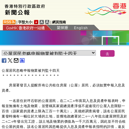
|
字型大小:
|
網頁指南
公屋居民忽略申報物業被判監十四天
＊
＊
＊
＊
＊
＊
＊
＊
＊
＊
＊
＊
＊
＊
＊
＊
房屋署發言人提醒所有公共租住房屋（公屋）居民，必須如實申報入息及
資產。
一名居住於坪石邨的公屋居民，在二○二○年填寫入息及資產申報表時，申
報並無擁有土地及物業，並聲稱其家庭總資產淨值不超逾現行公屋入息限額一
百倍（該家庭的資產上限為三百一十萬元）。其後經調查揭發，該名公屋居民
案發時擁有一幅位於大埔的土地，並獲地政總署於二○一八年批出建屋牌照及於
二○二○年發出完工證，該土地及物業的價值為一千六百萬元，因此並不符合租
住公屋的資格。該名公屋居民因忽略提供入息及資產申報表指明的詳情，違反