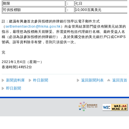
期限
：
七日
可供投標額
：
10,000百萬美元
註：建議有興趣首次參與投標的持牌銀行預早以電子郵件方式
（
settlementsection@hkma.gov.hk
）向金管局結算部門提供有關美元結算的
指示，最理想為投標兩天前辦妥。所需資料包括代理銀行名稱、最終受益人名
稱（必須為該參加投標的持牌銀行），及於美國交收的美元銀行戶口或CHIPS
號碼。該等資料除非有變，否則只須提供一次。
完
2021年1月4日（星期一）
香港時間14時52分
新聞資料庫
昨日新聞
返回新聞列表
返回頁首
即日新聞