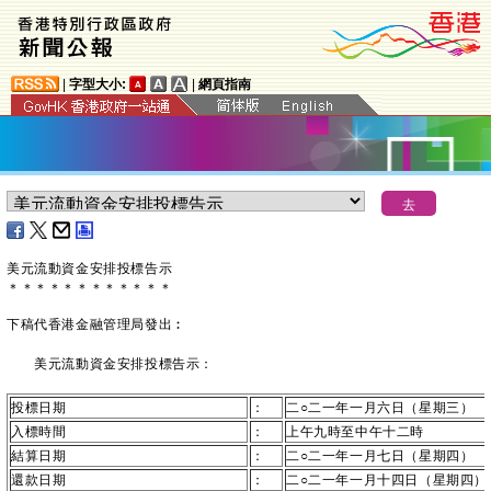
|
字型大小:
|
網頁指南
美元流動資金安排
投標告示
＊
＊
＊
＊
＊
＊
＊
＊
＊
＊
＊
＊
下稿代香港金融管理局發出︰
美元流動資金安排投標告示：
投標日期
：
二○二一年一月六日（星期三）
入標時間
：
上午九時至中午十二時
結算日期
：
二○二一年一月七日（星期四）
還款日期
：
二○二一年一月十四日（星期四）