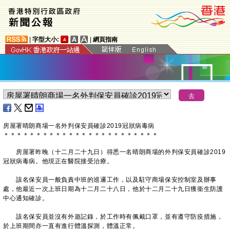
|
字型大小:
|
網頁指南
房屋署晴朗商場一名外判保安員確診2019冠狀病毒病
＊
＊
＊
＊
＊
＊
＊
＊
＊
＊
＊
＊
＊
＊
＊
＊
＊
＊
＊
＊
＊
＊
＊
＊
​房屋署昨晚（十二月二十九日）得悉一名晴朗商場的外判保安員確診2019
冠狀病毒病。他現正在醫院接受治療。
該名保安員一般負責中班的巡邏工作，以及駐守商場保安控制室及辦事
處，他最近一次上班日期為十二月二十八日，他於十二月二十九日獲衞生防護
中心通知確診。
該名保安員並沒有外遊記錄，於工作時有佩戴口罩，並有遵守防疫措施，
於上班期間亦一直有進行體溫探測，體溫正常。