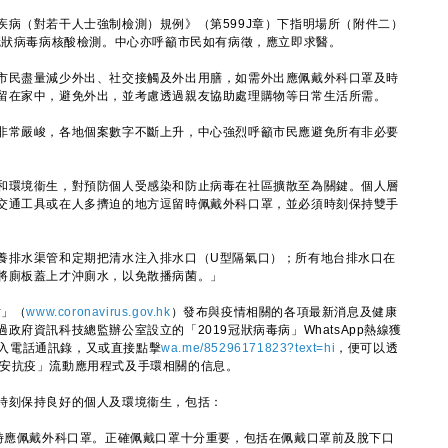
（對若干人士強制檢測）規例》（第599J章）下指明場所（附件二）
9冠狀病毒病核酸檢測。中心亦呼籲市民如有病徵，應立即求醫。
民盡量減少外出、社交接觸及外出用膳，如需外出應佩戴外科口罩及時
留在家中，避免外出，並考慮透過親友協助處理購物等日常生活所需。
常嚴峻，各地個案數字不斷上升，中心強烈呼籲市民應避免所有非必要
環境衞生，對預防個人受感染和防止病毒在社區擴散至為關鍵。個人層
交通工具或在人多擠迫的地方逗留時佩戴外科口罩，並必須時刻保持雙手
排水渠管和定期把清水注入排水口（U型隔氣口）；所有地台排水口在
將廁板蓋上才沖廁水，以免散播病菌。」
站」（
www.coronavirus.gov.hk
）發布與疫情相關的各項最新消息及健康
府資訊科技總監辦公室設立的「2019冠狀病毒病」WhatsApp熱線獲
3存入電話通訊錄，又或直接點擊
wa.me/85296171823?text=hi
，便可以透
、「居安抗疫」流動應用程式及手環相關的信息。
刻保持良好的個人及環境衞生，包括：
留時應佩戴外科口罩。正確佩戴口罩十分重要，包括在佩戴口罩前及脫下口