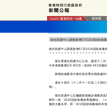
衞生防護中心調查新增57宗2019冠狀病毒
＊
＊
＊
＊
＊
＊
＊
＊
＊
＊
＊
＊
＊
＊
＊
＊
＊
＊
＊
衞生署衞生防護中心公布，截至十二月二十
今本港個案累計8 482宗（包括8 481宗
新增的個案其中兩宗曾於潛伏期身處外
過去十四天（十二月十一日至二十四日）累計
明）。
衞生防護中心正繼續跟進確診個案的流行
附件一或「2019冠狀病毒病專題網站」（
w
案的大廈名單」和「2019冠狀病毒病的本