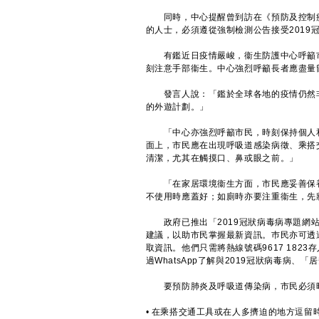
同時，中心提醒曾到訪在《預防及控制疾病
的人士，必須遵從強制檢測公告接受201
有鑑近日疫情嚴峻，衞生防護中心呼籲市
刻注意手部衞生。中心強烈呼籲長者應盡量
發言人說：「鑑於全球各地的疫情仍然非
的外遊計劃。」
「中心亦強烈呼籲市民，時刻保持個人和
面上，市民應在出現呼吸道感染病徵、乘搭
清潔，尤其在觸摸口、鼻或眼之前。」
「在家居環境衞生方面，市民應妥善保養
不使用時應蓋好；如廁時亦要注重衞生，先
政府已推出「2019冠狀病毒病專題網
建議，以助市民掌握最新資訊。巿民亦可透過政
取資訊。他們只需將熱線號碼9617 182
過WhatsApp了解與2019冠狀病毒病
要預防肺炎及呼吸道傳染病，市民必須時
• 在乘搭交通工具或在人多擠迫的地方逗