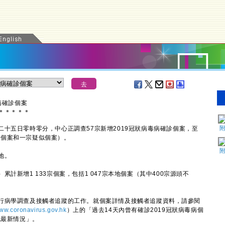
病確診個案
＊
＊
＊
＊
＊
五日零時零分，中心正調查57宗新增2019冠狀病毒病確診個案，至
確診個案和一宗疑似個案）。
地。
新增1 133宗個案，包括1 047宗本地個案（其中400宗源頭不
病學調查及接觸者追蹤的工作。就個案詳情及接觸者追蹤資料，請參閱
ww.coronavirus.gov.hk
）上的「過去14天內曾有確診2019冠狀病毒病個
地最新情況」。